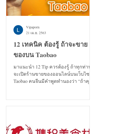
Vipaporn
21 เม.ย. 2563
12 เทคนิค ต้องรู้ ถ้าจะขาย
ของบน Taobao
มาแนะนำ 12 Tip ควรต้องรู้ ถ้าทุกท่าน
จะเปิดร้านขายของออนไลน์บนเว็บไซต์
Taobao คนจีนมีคำพูดทำนองว่า “ถ้าคุณ
กำลังมองหาทางแก้ปัญหาอะไรก็ตาม...