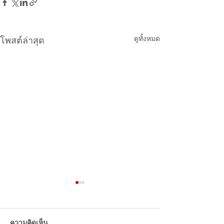
ดูทั้งหมด
โพสต์ล่าสุด
แบรนด์แฟชั่นไทยไหนดัง
คลินิกความงาม ที
สุดในโซเชียลจีน 3ไตรมาส
ถึงมากที่สุดครึ่งป
ปี2024 ใช่แบรนด์ที่เพื่อนๆ
ความคิดเห็น