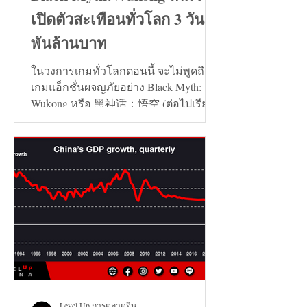
เปิดตัวสะเทือนทั่วโลก 3 วัน 7
พันล้านบาท
ในวงการเกมทั่วโลกตอนนี้ จะไม่พูดถึง
เกมแอ็กชั่นผจญภัยอย่าง Black Myth:
Wukong หรือ 黑神话：悟空 (ต่อไปเรียก
ว่า เกมหงอคง) ไม่ได้เลย...
Level Up การตลาดจีน