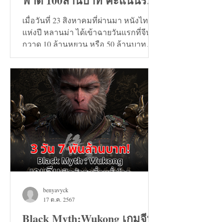
ฟาด 100ล้านบาท คะแนนรีวิว
9+
เมื่อวันที่ 23 สิงหาคมที่ผ่านมา หนังไทย
แห่งปี หลานม่า ได้เข้าฉายวันแรกที่จีน
กวาด 10 ล้านหยวน หรือ 50 ล้านบาท
และวันที่ 24 สิงหาคมทะลุ...
benyavyck
17 ต.ค. 2567
Black Myth:Wukong เกมจีน