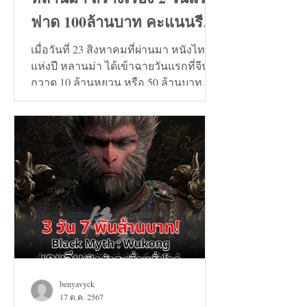
ฟาด 100ล้านบาท คะแนนรีวิว
9+
เมื่อวันที่ 23 สิงหาคมที่ผ่านมา หนังไทย
แห่งปี หลานม่า ได้เข้าฉายวันแรกที่จีน
กวาด 10 ล้านหยวน หรือ 50 ล้านบาท
และวันที่ 24 สิงหาคมทะลุ...
benyavyck
17 ต.ค. 2567