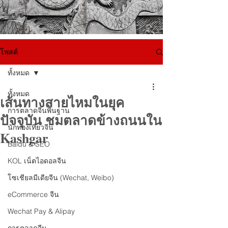
โพสต์
ทั้งหมด
ทั้งหมด
เส้นทางสายไหมในยุค
การตลาดจีนพื้นฐาน
ปัจจุบัน ชมตลาดข้างถนนใน
นักท่องเที่ยวจีน
Kashgar
Baidu & SEO
KOL เน็ตไอดอลจีน
โซเชียลมีเดียจีน (Wechat, Weibo)
eCommerce จีน
Wechat Pay & Alipay