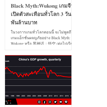
Black Myth:Wukong เกมจีน
เปิดตัวสะเทือนทั่วโลก 3 วัน 7
พันล้านบาท
ในวงการเกมทั่วโลกตอนนี้ จะไม่พูดถึง
เกมแอ็กชั่นผจญภัยอย่าง Black Myth:
Wukong หรือ 黑神话：悟空 (ต่อไปเรียก
ว่า เกมหงอคง) ไม่ได้เลย...