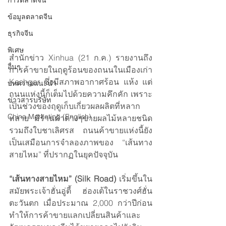
การตลาดจีน
ข้อมูลตลาดจีน
ธุรกิจจีน
พิเศษ
สำนักข่าว Xinhua (21 ก.ค.) รายงานถึง
อื่นๆ
การค้าขายในฤดูร้อนของถนนในเมืองเก่า 
Kashgar ซึ่งมีสภาพอากาศร้อน แห้ง แต่
บทความแนะนำ
ถนนแห่งนี้ก็เต็มไปด้วยความคึกคัก เพราะ
ข่าวสารบริษัท
เป็นช่วงของฤดูเก็บเกี่ยวผลผลิตที่หลาก
China Marketing (English)
หลาย มีร้านค้าต่างๆขายผลไม้หลายชนิด 
รวมถึงใบชาเลิศรส ถนนค้าขายแห่งนี้ยัง
เป็นเสมือนการจำลองภาพของ “เส้นทาง
สายไหม” ที่ปรากฏในยุคปัจจุบัน
“เส้นทางสายไหม” (Silk Road)
 เริ่มขึ้นใน
สมัยพระเจ้าฮั่นอู่ตี้ ฮ่องเต้ในราชวงศ์ฮั่น
ตะวันตก เมื่อประมาณ 2,000 กว่าปีก่อน 
ทำให้การค้าขายแลกเปลี่ยนสินค้าและ