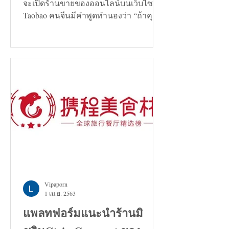
จะเปิดร้านขายของออนไลน์บนเว็บไซต์
Taobao คนจีนมีคำพูดทำนองว่า “ถ้าคุณ
กำลังมองหาทางแก้ปัญหาอะไรก็ตาม...
Vipaporn
1 เม.ย. 2563
แพลทฟอร์มแนะนำร้านมิ