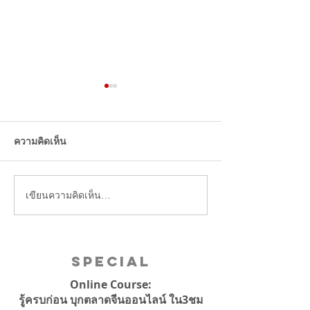
Temu อีคอมเมิร์สจีนมาไทย
แล้ว น่ากลัวแค่ไหนมาดูกัน
ความคิดเห็น
เขียนความคิดเห็น…
รองนายกฯ เผยไท
ขยายส่งออก ‘สิน
สู่จีน
Special
Online Course:
รู้ครบก่อน บุกตลาดจีนออนไลน์ ใน3ชม