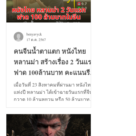
benyavyck
17 ต.ค. 2567
คนจีนน้ำตาแตก หนังไทย
หลานม่า สร้างเรื่อง 2 วันแรก
ฟาด 100ล้านบาท คะแนนรีวิว
9+
เมื่อวันที่ 23 สิงหาคมที่ผ่านมา หนังไทย
แห่งปี หลานม่า ได้เข้าฉายวันแรกที่จีน
กวาด 10 ล้านหยวน หรือ 50 ล้านบาท
และวันที่ 24 สิงหาคมทะลุ...