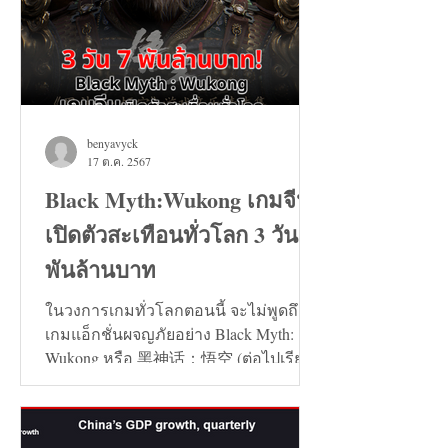
benyavyck
17 ต.ค. 2567
Black Myth:Wukong เกมจีน
เปิดตัวสะเทือนทั่วโลก 3 วัน 7
พันล้านบาท
ในวงการเกมทั่วโลกตอนนี้ จะไม่พูดถึง
เกมแอ็กชั่นผจญภัยอย่าง Black Myth:
Wukong หรือ 黑神话：悟空 (ต่อไปเรียก
ว่า เกมหงอคง) ไม่ได้เลย...