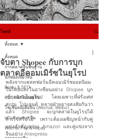
โพสต์
ทั้งหมด
ทั้งหมด
จับตา Shopee กับการบุก
การตลาดจีนพื้นฐาน
ตลาดอีคอมเมิร์ซในยุโรป
นักท่องเที่ยวจีน
หลังจากแพลทฟอร์มอีคอมเมิร์ซยอดนิยม
Baidu & SEO
ในไทยและในอาเซียนอย่าง Shopee บุก
เข้าตลาดในยุโรป โดยเฉพาะที่ฝรั่งเศส 
KOL เน็ตไอดอลจีน
สเปน โปแลนด์ หลายฝ่ายอาจสงสัยกันว่า 
โซเชียลมีเดียจีน (Wechat, Weibo)
แล้ว Shopee จะบุกตลาดในยุโรปได้
eCommerce จีน
สำเร็จหรือไม่ เพราะต้องเผชิญหน้ากับคู่
แข่งสำคัญอย่าง Amazon และคู่แข่งจาก
Wechat Pay & Alipay
จีนอย่าง Aliexpress 