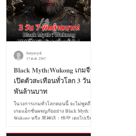
benyavyck
17 ต.ค. 2567
Black Myth:Wukong เกมจีน
เปิดตัวสะเทือนทั่วโลก 3 วัน 7
พันล้านบาท
ในวงการเกมทั่วโลกตอนนี้ จะไม่พูดถึง
เกมแอ็กชั่นผจญภัยอย่าง Black Myth:
Wukong หรือ 黑神话：悟空 (ต่อไปเรียก
ว่า เกมหงอคง) ไม่ได้เลย...