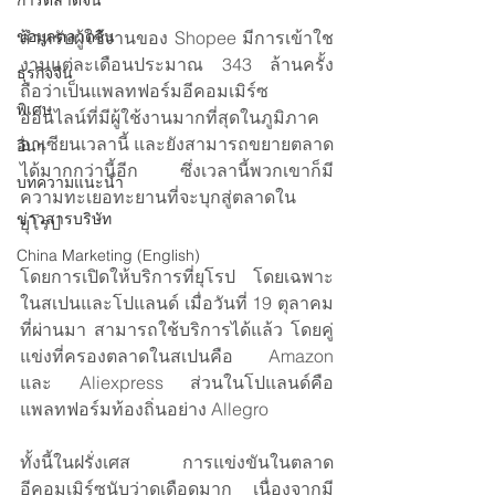
การตลาดจีน
ข้อมูลตลาดจีน
สำหรับผู้ใช้งานของ Shopee มีการเข้าใช
งานแต่ละเดือนประมาณ 343 ล้านครั้ง 
ธุรกิจจีน
ถือว่าเป็นแพลทฟอร์มอีคอมเมิร์ซ
พิเศษ
ออนไลน์ที่มีผู้ใช้งานมากที่สุดในภูมิภาค
อาเซียนเวลานี้ และยังสามารถขยายตลาด
อื่นๆ
ได้มากกว่านี้อีก ซึ่งเวลานี้พวกเขาก็มี
บทความแนะนำ
ความทะเยอทะยานที่จะบุกสู่ตลาดใน
ข่าวสารบริษัท
ยุโรป
China Marketing (English)
โดยการเปิดให้บริการที่ยุโรป โดยเฉพาะ
ในสเปนและโปแลนด์ เมื่อวันที่ 19 ตุลาคม
ที่ผ่านมา สามารถใช้บริการได้แล้ว โดยคู่
แข่งที่ครองตลาดในสเปนคือ Amazon 
และ Aliexpress ส่วนในโปแลนด์คือ
แพลทฟอร์มท้องถิ่นอย่าง Allegro 
ทั้งนี้ในฝรั่งเศส การแข่งขันในตลาด
อีคอมเมิร์ซนับว่าดุเดือดมาก เนื่องจากมี