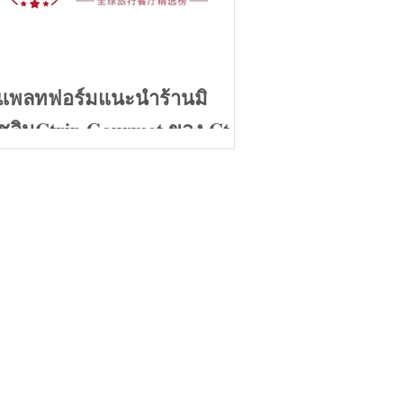
แพลทฟอร์มแนะนำร้านมิ
ชลินCtrip Gourmet ของ Ctrip
เตรียมตัวหลังโควิด19
คลี่คลาย