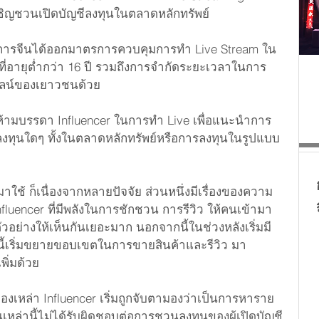
ิญชวนเปิดบัญชีลงทุนในตลาดหลักทรัพย์ 
ธุรกิจจีน
พิเศษ
อื่นๆ
บทความแนะนำ
ทางการจีนได้ออกมาตรการควบคุมการทำ Live Stream ใน
นที่อายุต่ำกว่า 16 ปี รวมถึงการจำกัดระยะเวลาในการ
 (English)
ไลน์ของเยาวชนด้วย 
าห้ามบรรดา Influencer ในการทำ Live เพื่อแนะนำการ
ลงทุนใดๆ ทั้งในตลาดหลักทรัพย์หรือการลงทุนในรูปแบบ
มาใช้ ก็เนื่องจากหลายปัจจัย ส่วนหนึ่งมีเรื่องของความ
uencer ที่มีพลังในการชักชวน การรีวิว ให้คนเข้ามา
ตัวอย่างให้เห็นกันเยอะมาก นอกจากนี้ในช่วงหลังเริ่มมี
นี้เริ่มขยายขอบเขตในการขายสินค้าและรีวิว มา
พิ่มด้วย 
งเหล่า Influencer เริ่มถูกจับตามองว่าเป็นการหาราย
งคนเหล่านี้ไม่ได้รับผิดชอบต่อการชวนลงทุนของผู้เปิดบัญชี