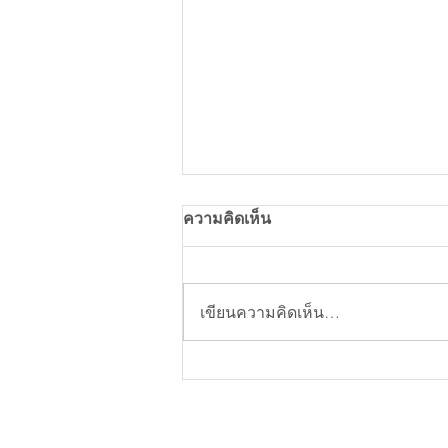
ความคิดเห็น
เขียนความคิดเห็น…
เบื้องหลังทำงานกับอินฟลูจีน กว
1,000 คน ใน12ปีที่ผ่านมา !