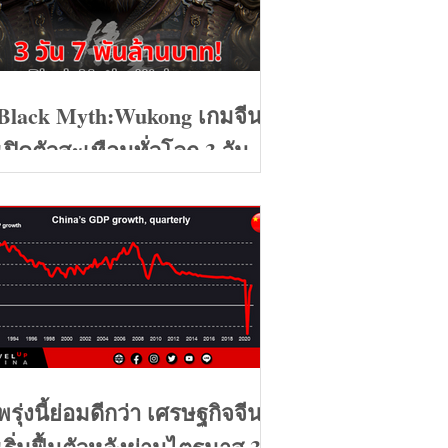
Black Myth:Wukong เกมจีน
เปิดตัวสะเทือนทั่วโลก 3 วัน 7
พันล้านบาท
พรุ่งนี้ย่อมดีกว่า เศรษฐกิจจีน
เริ่มฟื้นตัวหลังผ่านไตรมาส 3