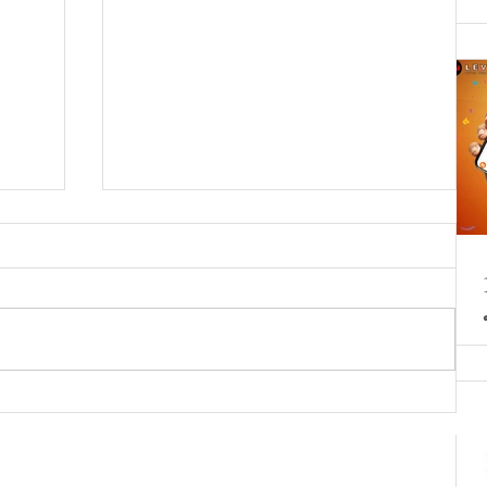
่า
สุด!! หวงจื่อเทา ขายออนไลน์วัน
เดียวยอดทะลุ 1.6 พันล้านบาท