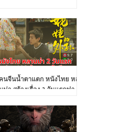
คนจีนน้ำตาแตก หนังไทย หลา
นม่า สร้างเรื่อง 2 วันแรกฟาด
100ล้านบาท คะแนนรีวิว 9+