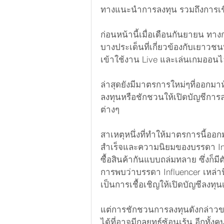
ทางแนะนำการลงทุน รวมถึงการเช
การตลาดจีน
ข้อมูลตลาดจีน
ก่อนหน้านี้เมื่อเดือนกันยายน 
บางประเด็นที่เกี่ยวข้องกับเยาวช
ข่าวสารบริษัท
China Marketing
เข้าใช้งาน Live และเล่นเกมออน
ล่าสุดยังมีมาตรการใหม่ๆที่ออกม
ลงทุนหรือชักชวนให้เปิดบัญชีการ
ต่างๆ
สาเหตุหนึ่งที่ทำให้มาตรการนี้ออก
สำเร็จและความนิยมของบรรดา Infl
ซื้อสินค้ากันแบบถล่มทลาย ซึ่งก็มี
การพบว่าบรรดา Influencer เหล่า
เป็นการเชื้อเชิญให้เปิดบัญชีลงทุนเ
แต่การชักชวนการลงทุนดังกล่าวขอ
ได้ที่อาจมีกลยุทธ์ซ้อนเร้น อีกทั้