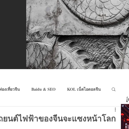
ท่องเที่ยวจีน
Baidu & SEO
KOL เน็ตไอดอลจีน
ร
eCommerce จีน
Wechat Pay & Alipay
ถยนต์ไฟฟ้าของจีนจะแซงหน้าโลก