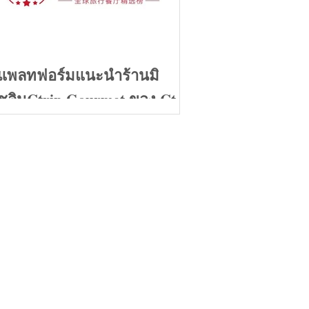
แพลทฟอร์มแนะนำร้านมิ
ชลินCtrip Gourmet ของ Ctrip
เตรียมตัวหลังโควิด19
คลี่คลาย