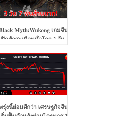
Black Myth:Wukong เกมจีน
เปิดตัวสะเทือนทั่วโลก 3 วัน 7
พันล้านบาท
พรุ่งนี้ย่อมดีกว่า เศรษฐกิจจีน
เริ่มฟื้นตัวหลังผ่านไตรมาส 3