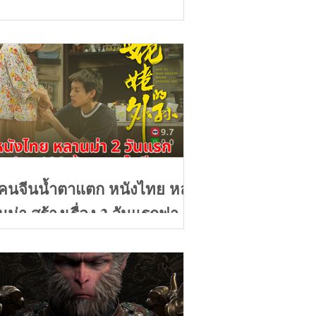
คนจีนน้ำตาแตก หนังไทย หลา
นม่า สร้างเรื่อง 2 วันแรกฟาด
100ล้านบาท คะแนนรีวิว 9+