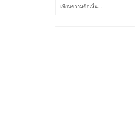
เขียนความคิดเห็น…
Douyin คืออะไร? ทำไมแบรนด์ท
อยากเจาะตลาดจีนต้องรู้จัก
แพลตฟอร์มนี้ในปี 2026