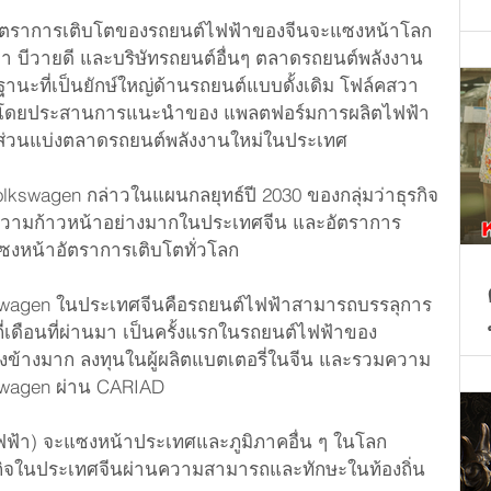
อัตราการเติบโตของรถยนต์ไฟฟ้าของจีนจะแซงหน้าโลก
ลา บีวายดี และบริษัทรถยนต์อื่นๆ ตลาดรถยนต์พลังงาน
นะที่เป็นยักษ์ใหญ่ด้านรถยนต์แบบดั้งเดิม โฟล์คสวา
สือ โดยประสานการแนะนำของ แพลตฟอร์มการผลิตไฟฟ้า 
ึดส่วนแบ่งตลาดรถยนต์พลังงานใหม่ในประเทศ
 Volkswagen กล่าวในแผนกลยุทธ์ปี 2030 ของกลุ่มว่าธุรกิจ
ความก้าวหน้าอย่างมากในประเทศจีน และอัตราการ
งหน้าอัตราการเติบโตทั่วโลก
kswagen ในประเทศจีนคือรถยนต์ไฟฟ้าสามารถบรรลุการ
่กี่เดือนที่ผ่านมา เป็นครั้งแรกในรถยนต์ไฟฟ้าของ 
ียงข้างมาก ลงทุนในผู้ผลิตแบตเตอรี่ในจีน และรวมความ
swagen ผ่าน CARIAD
ฟฟ้า) จะแซงหน้าประเทศและภูมิภาคอื่น ๆ ในโลก 
ิจในประเทศจีนผ่านความสามารถและทักษะในท้องถิ่น