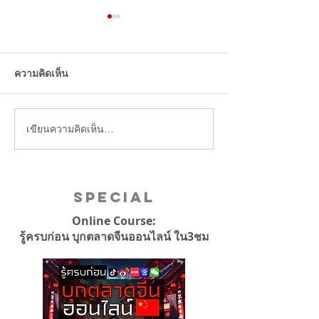
ความคิดเห็น
เขียนความคิดเห็น…
จีนสั่งห้ามอินฟลูเอนเซอร์
สุด!! หวงจื่อเทา
ทำไลฟ์เชิญชวนการลงทุน
ออนไลน์วันเดียว
1.6 พันล้านบาท
Special
Online Course:
รู้ครบก่อน บุกตลาดจีนออนไลน์ ใน3ชม