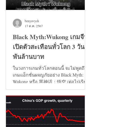
benyavyck
17 ต.ค. 2567
Black Myth:Wukong เกมจีน
เปิดตัวสะเทือนทั่วโลก 3 วัน 7
พันล้านบาท
ในวงการเกมทั่วโลกตอนนี้ จะไม่พูดถึง
เกมแอ็กชั่นผจญภัยอย่าง Black Myth:
Wukong หรือ 黑神话：悟空 (ต่อไปเรียก
ว่า เกมหงอคง) ไม่ได้เลย...