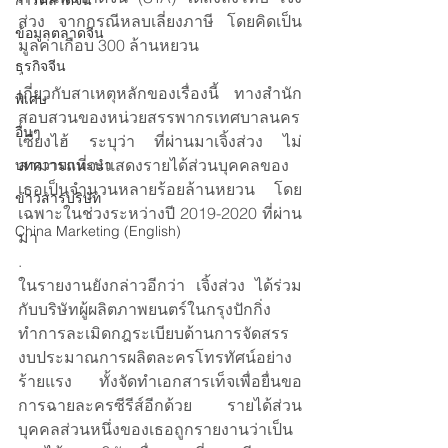
การตลาดจีน
ส่วง จากกรณีหลบเลี่ยงภาษี โดยคิดเป็น
ข้อมูลตลาดจีน
มูลค่าเกือบ 300 ล้านหยวน 
ธุรกิจจีน
.
เกี่ยวกับสาเหตุหลักของเรื่องนี้ ทางสำนัก
พิเศษ
สอบสวนของหน่วยสรรพากรเทศบาลนคร
อื่นๆ
เซี่ยงไฮ้ ระบุว่า ที่ผ่านมาเจิ้งส่วง ไม่
สามารถที่จะแสดงรายได้ส่วนบุคคลของ
บทความแนะนำ
เธอเป็นจำนวนหลายร้อยล้านหยวน โดย
ข่าวสารบริษัท
เฉพาะในช่วงระหว่างปี 2019-2020 ที่ผ่าน
China Marketing (English)
มา
.
ในรายงานยังกล่าวอีกว่า เจิ้งส่วง ได้ร่วม
กับบริษัทผู้ผลิตภาพยนตร์ในกรุงปักกิ่ง 
ทำการละเมิดกฎระเบียบด้านการจัดสรร
งบประมาณการผลิตละครโทรทัศน์อย่าง
ร้ายแรง ทั้งจัดทำเอกสารเท็จเพื่อยื่นขอ
การฉายละครซีรีส์อีกด้วย รายได้ส่วน
บุคคลส่วนหนึ่งของเธอถูกรายงานว่าเป็น