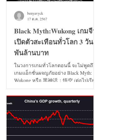
benyavyck
17 ต.ค. 2567
Black Myth:Wukong เกมจีน
เปิดตัวสะเทือนทั่วโลก 3 วัน 7
พันล้านบาท
ในวงการเกมทั่วโลกตอนนี้ จะไม่พูดถึง
เกมแอ็กชั่นผจญภัยอย่าง Black Myth:
Wukong หรือ 黑神话：悟空 (ต่อไปเรียก
ว่า เกมหงอคง) ไม่ได้เลย...