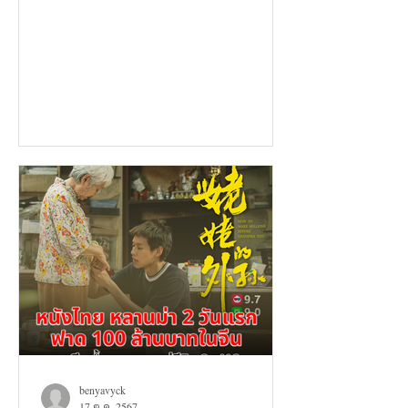
benyavyck
17 ต.ค. 2567