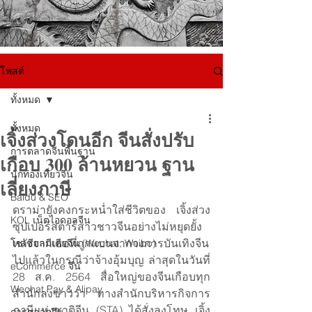
โพสต์
ทั้งหมด
ทั้งหมด
เจิ้งส่วงโดนอีก จีนสั่งปรับ
การตลาดจีนพื้นฐาน
เกือบ 300 ล้านหยวน ฐาน
นักท่องเที่ยวจีน
เลี่ยงภาษี
Baidu & SEO
ดราม่ายังคงกระหน่ำใส่ชีวิตของ เจิ้งส่วง 
KOL เน็ตไอดอลจีน
ซุปเปอร์สตาร์สาวชาวจีนอย่างไม่หยุดยั้ง 
หลังจากเธอที่ถูกแบนจากวงการบันเทิงจีน
โซเชียลมีเดียจีน (Wechat, Weibo)
ไปแล้วในกรณีว่าจ้างอุ้มบุญ ล่าสุดในวันที่ 
eCommerce จีน
28 ส.ค. 2564 สื่อใหญ่ของจีนเกือบทุก
Wechat Pay & Alipay
สำนักลงข่าวว่า ทางสำนักบริหารกิจการ
ภาษีแห่งชาติจีน (STA) ได้สั่งลงโทษ เจิ้ง 