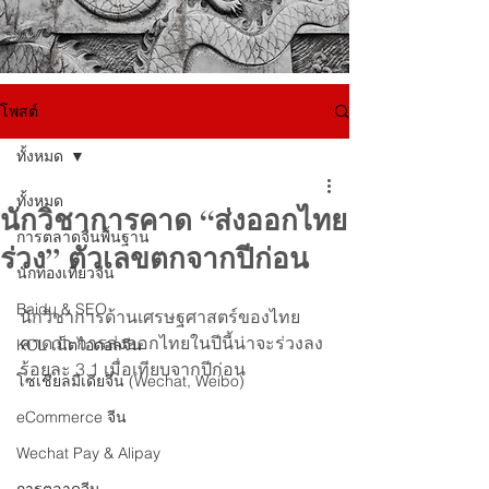
โพสต์
ทั้งหมด
ทั้งหมด
นักวิชาการคาด “ส่งออกไทย
การตลาดจีนพื้นฐาน
ร่วง” ตัวเลขตกจากปีก่อน
นักท่องเที่ยวจีน
Baidu & SEO
นักวิชาการด้านเศรษฐศาสตร์ของไทย
คาดว่า การส่งออกไทยในปีนี้น่าจะร่วงลง
KOL เน็ตไอดอลจีน
ร้อยละ 3.1 เมื่อเทียบจากปีก่อน
โซเชียลมีเดียจีน (Wechat, Weibo)
eCommerce จีน
Wechat Pay & Alipay