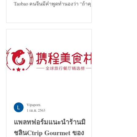
Taobao คนจีนมีคำพูดทำนองว่า “ถ้าคุณ
กำลังมองหาทางแก้ปัญหาอะไรก็ตาม...
Vipaporn
1 เม.ย. 2563
แพลทฟอร์มแนะนำร้านมิ
ชลินCtrip Gourmet ของ