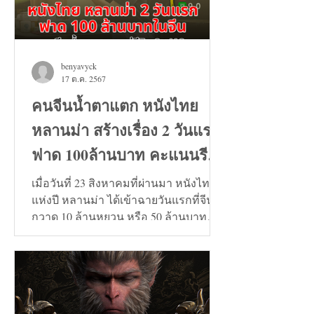
benyavyck
17 ต.ค. 2567
คนจีนน้ำตาแตก หนังไทย
หลานม่า สร้างเรื่อง 2 วันแรก
ฟาด 100ล้านบาท คะแนนรีวิว
9+
เมื่อวันที่ 23 สิงหาคมที่ผ่านมา หนังไทย
แห่งปี หลานม่า ได้เข้าฉายวันแรกที่จีน
กวาด 10 ล้านหยวน หรือ 50 ล้านบาท
และวันที่ 24 สิงหาคมทะลุ...