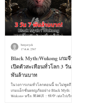
benyavyck
17 ต.ค. 2567
Black Myth:Wukong เกมจีน
เปิดตัวสะเทือนทั่วโลก 3 วัน 7
พันล้านบาท
ในวงการเกมทั่วโลกตอนนี้ จะไม่พูดถึง
เกมแอ็กชั่นผจญภัยอย่าง Black Myth:
Wukong หรือ 黑神话：悟空 (ต่อไปเรียก
ว่า เกมหงอคง) ไม่ได้เลย...