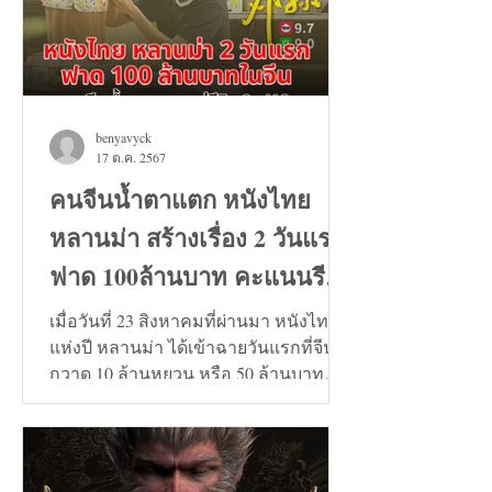
benyavyck
17 ต.ค. 2567
คนจีนน้ำตาแตก หนังไทย
หลานม่า สร้างเรื่อง 2 วันแรก
ฟาด 100ล้านบาท คะแนนรีวิว
9+
เมื่อวันที่ 23 สิงหาคมที่ผ่านมา หนังไทย
แห่งปี หลานม่า ได้เข้าฉายวันแรกที่จีน
กวาด 10 ล้านหยวน หรือ 50 ล้านบาท
และวันที่ 24 สิงหาคมทะลุ...