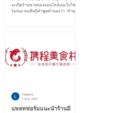
จะเปิดร้านขายของออนไลน์บนเว็บไซต์
Taobao คนจีนมีคำพูดทำนองว่า “ถ้าคุณ
กำลังมองหาทางแก้ปัญหาอะไรก็ตาม...
Vipaporn
1 เม.ย. 2563
แพลทฟอร์มแนะนำร้านมิ