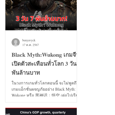
benyavyck
17 ต.ค. 2567
Black Myth:Wukong เกมจีน
เปิดตัวสะเทือนทั่วโลก 3 วัน 7
พันล้านบาท
ในวงการเกมทั่วโลกตอนนี้ จะไม่พูดถึง
เกมแอ็กชั่นผจญภัยอย่าง Black Myth:
Wukong หรือ 黑神话：悟空 (ต่อไปเรียก
ว่า เกมหงอคง) ไม่ได้เลย...