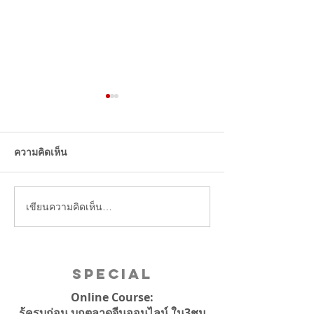
แนะนำ 5 ร้านอาหารไทย
ในจีน อีกธุรกิจไทยที่ได้รับ
ความนิยมจากคนจีน
ความคิดเห็น
เขียนความคิดเห็น…
บริษัทจีนแบน iPh
เจอไล่ออก!
Special
Online Course:
รู้ครบก่อน บุกตลาดจีนออนไลน์ ใน3ชม