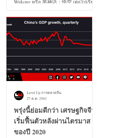
Wukong หรือ 黑神话：悟空 (ต่อไปเรียก
ว่า เกมหงอคง) ไม่ได้เลย...
Level Up การตลาดจีน
27 ต.ค. 2563
พรุ่งนี้ย่อมดีกว่า เศรษฐกิจจีน
เริ่มฟื้นตัวหลังผ่านไตรมาส 3
ของปี 2020