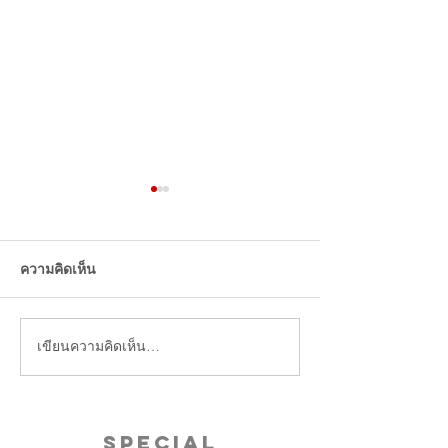
ร้านกาแฟ ชานมจีน ร้าน
โอนเงิน รับเงินจ
ไหนคนพูดถึงเยอะในโซเชีย
ยังไง
ลจีน
ความคิดเห็น
เขียนความคิดเห็น…
Special