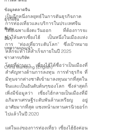
การตลาดจีน
ข้อมูลตลาดจีน
เป็นอีกหนึ่งกลยุทธ์ในการดันธุรกิจภาค
ธุรกิจจีน
การท่องเที่ยวและบริการในประเทศจีน 
พิเศษ
โดยเฉพาะฝั่งตะวันออก ที่ต้องการจะ
ทำให้นครเซี่ยงไฮ้ เป็นหนึ่งในเมืองแห่ง
อื่นๆ
การ “ท่องเที่ยวระดับโลก” ซึ่งเป้าหมาย
บทความแนะนำ
หลักจะทำให้สำเร็จภายในปี 2025 
ข่าวสารบริษัท
โดยที่ผ่านมา เซี่ยงไฮ้ได้ชื่อว่าเป็นเมืองที่
China Marketing (English)
สำคัญทางด้านการลงทุน การทำธุรกิจ ที่
มีทุนจากต่างชาติเข้ามาลงทุนมากที่สุดใน
จีนและเป็นอันดับต้นๆของโลก ซึ่งล่าสุดก็
เพิ่งมีข้อมูลว่า เซี่ยงไฮ้กลายเป็นเมืองที่มี
อภิมหาเศรษฐีระดับพันล้านเหรียญ อยู่
อาศัยมากที่สุด แซงหน้ามหานครนิวยอร์ก
ไปแล้วในปี 2020 
แต่ในแง่ของการท่องเที่ยว เซี่ยงไฮ้ยังค่อน