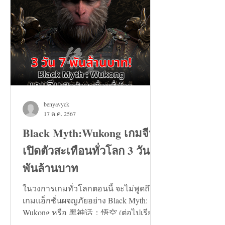
benyavyck
17 ต.ค. 2567
Black Myth:Wukong เกมจีน
เปิดตัวสะเทือนทั่วโลก 3 วัน 7
พันล้านบาท
ในวงการเกมทั่วโลกตอนนี้ จะไม่พูดถึง
เกมแอ็กชั่นผจญภัยอย่าง Black Myth:
Wukong หรือ 黑神话：悟空 (ต่อไปเรียก
ว่า เกมหงอคง) ไม่ได้เลย...