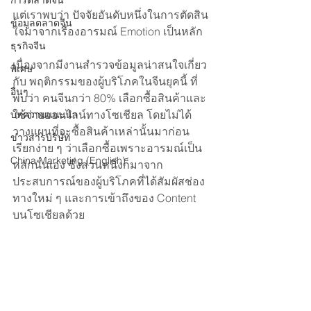
การตลาดจีน
แต่เราพบว่า ปัจจัยอันดับหนึ่งในการตัดสิน
ข้อมูลตลาดจีน
ใจมาจากเรื่องอารมณ์ Emotion เป็นหลัก
ธุรกิจจีน
เนื่องจากมีงานสำรวจข้อมูลน่าสนใจเกี่ยว
พิเศษ
กับ พฤติกรรมของผู้บริโภคในจีนยุคนี้ ที่
อื่นๆ
พบว่า คนจีนกว่า 80% เลือกซื้อสินค้าและ
ใช้จ่ายออนไลน์ทางโซเชียล โดยไม่ได้
บทความแนะนำ
วางแผนที่จะซื้อสินค้าเหล่านั้นมาก่อน 
ข่าวสารบริษัท
เรียกง่าย ๆ ว่าเลือกซื้อเพราะอารมณ์เป็น
China Marketing (English)
หลักนั่นเอง ซึ่งส่วนหนึ่งก็มาจาก
ประสบการณ์ของผู้บริโภคที่ได้สัมผัสช่อง
ทางใหม่ ๆ และการเข้าถึงของ Content 
บนโซเชียลด้วย