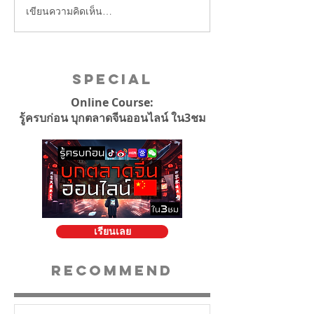
เขียนความคิดเห็น…
บริษัทจีนแบน iPh
เจอไล่ออก!
Special
Online Course:
รู้ครบก่อน บุกตลาดจีนออนไลน์ ใน3ชม
เรียนเลย
Recommend