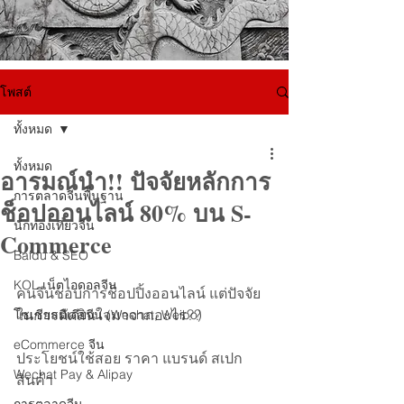
โพสต์
ทั้งหมด
ทั้งหมด
อารมณ์นำ!! ปัจจัยหลักการ
การตลาดจีนพื้นฐาน
ช็อปออนไลน์ 80% บน S-
นักท่องเที่ยวจีน
Commerce
Baidu & SEO
KOL เน็ตไอดอลจีน
คนจีนชอบการช็อปปิ้งออนไลน์ แต่ปัจจัย
ในการตัดสินใจมาจากอะไร?? 
โซเชียลมีเดียจีน (Wechat, Weibo)
eCommerce จีน
ประโยชน์ใช้สอย ราคา แบรนด์ สเปก
Wechat Pay & Alipay
สินค้า 