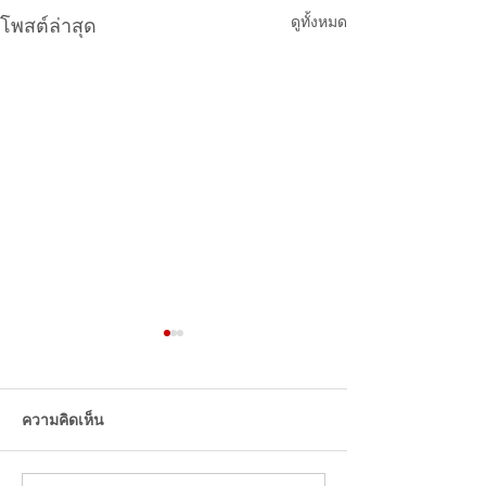
ดูทั้งหมด
โพสต์ล่าสุด
แนะนำ 5 ร้านอาหารไทย
ในจีน อีกธุรกิจไทยที่ได้รับ
ความนิยมจากคนจีน
ความคิดเห็น