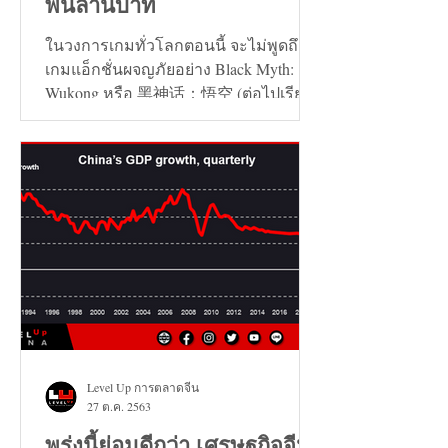
พันล้านบาท
ในวงการเกมทั่วโลกตอนนี้ จะไม่พูดถึง
เกมแอ็กชั่นผจญภัยอย่าง Black Myth:
Wukong หรือ 黑神话：悟空 (ต่อไปเรียก
ว่า เกมหงอคง) ไม่ได้เลย...
Level Up การตลาดจีน
27 ต.ค. 2563
พรุ่งนี้ย่อมดีกว่า เศรษฐกิจจีน