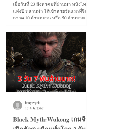
9+
เมื่อวันที่ 23 สิงหาคมที่ผ่านมา หนังไทย
แห่งปี หลานม่า ได้เข้าฉายวันแรกที่จีน
กวาด 10 ล้านหยวน หรือ 50 ล้านบาท
และวันที่ 24 สิงหาคมทะลุ...
benyavyck
17 ต.ค. 2567
Black Myth:Wukong เกมจีน