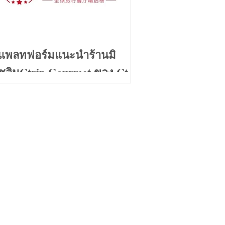
แพลทฟอร์มแนะนำร้านมิ
ชลินCtrip Gourmet ของ Ctrip
เตรียมตัวหลังโควิด19
คลี่คลาย