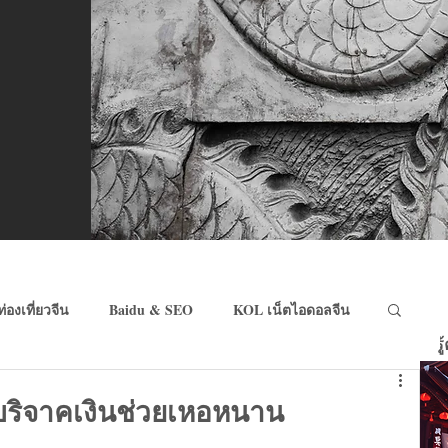
ท่องเที่ยวจีน
Baidu & SEO
KOL เน็ตไอดอลจีน
ร
eCommerce จีน
Wechat Pay & Alipay
วมบริจาคเงินช่วยเหอหนาน