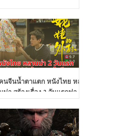
คนจีนน้ำตาแตก หนังไทย หลา
นม่า สร้างเรื่อง 2 วันแรกฟาด
100ล้านบาท คะแนนรีวิว 9+