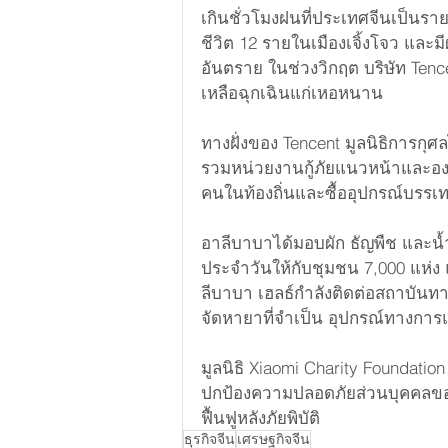
เกินชั่วโมงฝนที่ประเทศจีนเป็นราย
ชีวิต 12 รายในเมืองเจิ้งโจว และม
อันตราย ในช่วงวิกฤต บริษัท Tenc
เหลือฉุกเฉินแก่เหอหนาน
ทางฝั่งของ Tencent มูลนิธิการก
รวมหน่วยงานกู้ภัยแนวหน้าและอง
คนในท้องถิ่นและซื้ออุปกรณ์บรรเ
อาลีบาบาได้มอบผัก ธัญพืช และน้ำ
ประจำวันให้กับชุมชน 7,000 แห่ง แ
ลีบาบา เฮลธ์กำลังติดต่อสถาบันท
จัดหายาที่จำเป็น อุปกรณ์ทางการ
มูลนิธิ Xiaomi Charity Foundatio
ปกป้องความปลอดภัยส่วนบุคคลของ
ฟื้นฟูหลังภัยพิบัติ
ธุรกิจจีน
เศรษฐกิจจีน