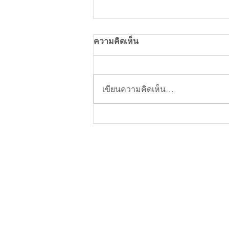
ความคิดเห็น
เขียนความคิดเห็น…
มิจฉาชีพแบบใหม่ ร้านค้าต้องร
2ชั่วโมงสูญ5แสน!