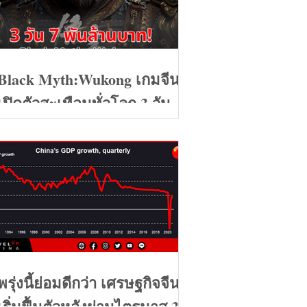
Black Myth:Wukong เกมจีน
เปิดตัวสะเทือนทั่วโลก 3 วัน 7
พันล้านบาท
พรุ่งนี้ย่อมดีกว่า เศรษฐกิจจีน
เริ่มฟื้นตัวหลังผ่านไตรมาส 3