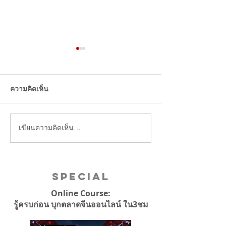
แบรนด์แฟชั่นไทยไหนดัง
คลินิกความงาม ที
สุดในโซเชียลจีน 3ไตรมาส
ถึงมากที่สุดครึ่งป
ปี2024 ใช่แบรนด์ที่เพื่อนๆ
ความคิดเห็น
คิดไว้รึเปล่า
เขียนความคิดเห็น…
Special
Online Course:
รู้ครบก่อน บุกตลาดจีนออนไลน์ ใน3ชม