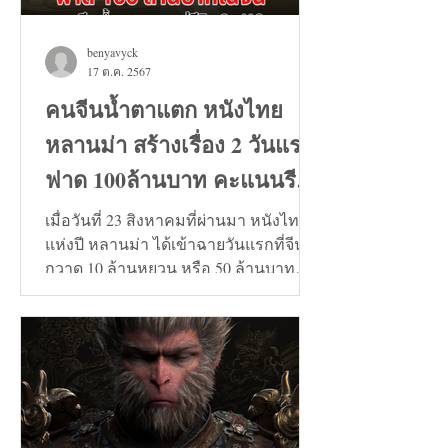
benyavyck
17 ต.ค. 2567
คนจีนน้ำตาแตก หนังไทย
หลานม่า สร้างเรื่อง 2 วันแรก
ฟาด 100ล้านบาท คะแนนรีวิว
9+
เมื่อวันที่ 23 สิงหาคมที่ผ่านมา หนังไทย
แห่งปี หลานม่า ได้เข้าฉายวันแรกที่จีน
กวาด 10 ล้านหยวน หรือ 50 ล้านบาท
และวันที่ 24 สิงหาคมทะลุ...