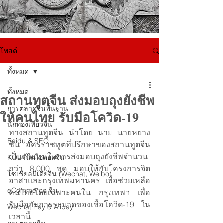
โพสต์
ทั้งหมด
ทั้งหมด
สถานทูตจีน ส่งมอบถุงยังชีพ
การตลาดจีนพื้นฐาน
ให้คนไทย รับมือโควิด-19
นักท่องเที่ยวจีน
ทางสถานทูตจีน นำโดย นาย นายหยาง 
Baidu & SEO
ซิน อัครราชทูตที่ปรึกษาของสถานทูตจีน 
เป็นตัวแทนในการส่งมอบถุงยังชีพจำนวน
KOL เน็ตไอดอลจีน
กว่า 8,000 ชุด มอบให้กับโครงการจิต
โซเชียลมีเดียจีน (Wechat, Weibo)
อาสาและกรุงเทพมหานคร เพื่อช่วยเหลือ
eCommerce จีน
คนไทยโดยเฉพาะคนใน กรุงเทพฯ เพื่อ
รับมือกับการระบาดของเชื้อโควิด-19 ใน
Wechat Pay & Alipay
เวลานี้