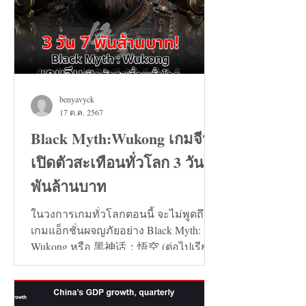
benyavyck
17 ต.ค. 2567
Black Myth:Wukong เกมจีน
เปิดตัวสะเทือนทั่วโลก 3 วัน 7
พันล้านบาท
ในวงการเกมทั่วโลกตอนนี้ จะไม่พูดถึง
เกมแอ็กชั่นผจญภัยอย่าง Black Myth:
Wukong หรือ 黑神话：悟空 (ต่อไปเรียก
ว่า เกมหงอคง) ไม่ได้เลย...