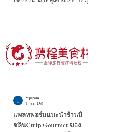
Taobao คนจีนมีคำพูดทำนองว่า “ถ้าคุณ
กำลังมองหาทางแก้ปัญหาอะไรก็ตาม...
Vipaporn
1 เม.ย. 2563
แพลทฟอร์มแนะนำร้านมิ
ชลินCtrip Gourmet ของ