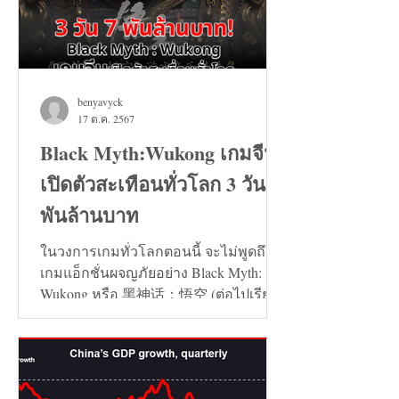
benyavyck
17 ต.ค. 2567
Black Myth:Wukong เกมจีน
เปิดตัวสะเทือนทั่วโลก 3 วัน 7
พันล้านบาท
ในวงการเกมทั่วโลกตอนนี้ จะไม่พูดถึง
เกมแอ็กชั่นผจญภัยอย่าง Black Myth:
Wukong หรือ 黑神话：悟空 (ต่อไปเรียก
ว่า เกมหงอคง) ไม่ได้เลย...