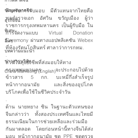
การตลาดจีน
.
ข้อมูลตลาดจีน
สำหรับการรับมอบ มีตัวแทนจากไทยคือ 
พลตำรวจเอก อัศวิน ขวัญเมือง ผู้ว่า
ธุรกิจจีน
ราชการกรุงเทพมหานคร เป็นผู้รับมือ ใน
พิเศษ
การจัดงานแบบ Virtual Donation 
Ceremony ผ่านทางแอปพลิเคชัน Webex 
อื่นๆ
ที่ห้องรัตนโกสินทร์ ศาลาว่าการกทม.
บทความแนะนำ
.
ข่าวสารบริษัท
ส่วนในถุงยังชีพที่ส่งมอบให้ทาง
กรุงเทพมหานคร จะประกอบไปด้วย 
China Marketing (English)
ข้าวสาร 5 กก. บะหมี่กึ่งสำเร็จรูป 
หน้ากากอนามัย และสิ่งของอุปโภค
บริโภคเพื่อใช้ในชีวิคประจำวัน
.
ด้าน นายหยาง ซิน ในฐานะตัวแทนของ
จีนกล่าวว่า ทั้งสองประเทศจีนและไทยมี
ธรรมเนียมในการช่วยเหลือและร่วมมือ
กันมาตลอด โดยก่อนหน้านี้ทางจีนได้ส่ง
มอบ หน้ากากอนามัย ชุด PPE ชุดตรวจ 