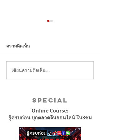
แนะนำ 5 ร้านอาหารไทย
ในจีน อีกธุรกิจไทยที่ได้รับ
ความนิยมจากคนจีน
ความคิดเห็น
เขียนความคิดเห็น…
บริษัทจีนแบน iPh
เจอไล่ออก!
Special
Online Course:
รู้ครบก่อน บุกตลาดจีนออนไลน์ ใน3ชม