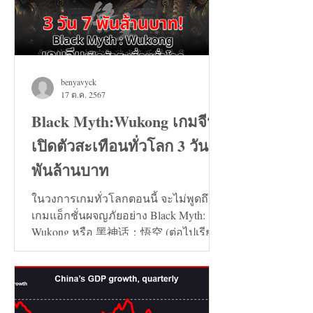
benyavyck
17 ต.ค. 2567
Black Myth:Wukong เกมจีน
เปิดตัวสะเทือนทั่วโลก 3 วัน 7
พันล้านบาท
ในวงการเกมทั่วโลกตอนนี้ จะไม่พูดถึง
เกมแอ็กชั่นผจญภัยอย่าง Black Myth:
Wukong หรือ 黑神话：悟空 (ต่อไปเรียก
ว่า เกมหงอคง) ไม่ได้เลย...