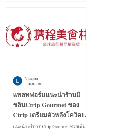
Vipaporn
1 เม.ย. 2563
แพลทฟอร์มแนะนำร้านมิ
ชลินCtrip Gourmet ของ
Ctrip เตรียมตัวหลังโควิด19
คลี่คลาย
แนะนำบริการ Ctrip Gourmet ช่วยเพิ่ม