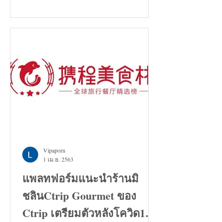
Vipaporn
1 เม.ย. 2563
แพลทฟอร์มแนะนำร้านมิ
ชลินCtrip Gourmet ของ
Ctrip เตรียมตัวหลังโควิด19