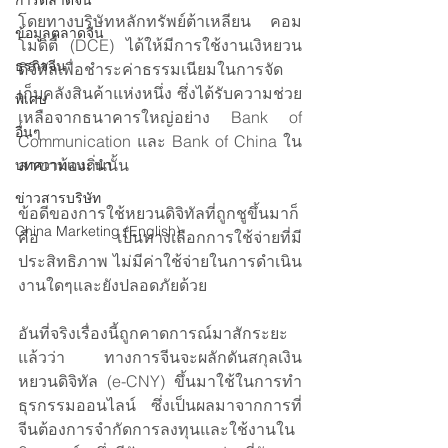
การตลาดจีน
โดยทางบริษัทหลักทรัพย์ต้าเหลียน คอม
ข้อมูลตลาดจีน
โมดิตี้ (DCE) ได้ให้มีการใช้งานเงิหยวน
ธุรกิจจีน
ดิจิทัลเพื่อชำระค่าธรรมเนียมในการจัด
เก็บคลังสินค้าแห่งหนึ่ง ซึ่งได้รับความช่วย
พิเศษ
เหลือจากธนาคารใหญ่อย่าง Bank of 
อื่นๆ
Communication และ Bank of China ใน
สาขาท้องถิ่นนั้น
บทความแนะนำ
ข่าวสารบริษัท
ข้อดีของการใช้หยวนดิจิทัลที่ถูกชูขึ้นมาก็
China Marketing (English)
คือ เป็นทางเลือกการใช้จ่ายที่มี
ประสิทธิภาพ ไม่มีค่าใช้จ่ายในการดำเนิน
งานใดๆและยังปลอดภัยด้วย 
อันที่จริงเรื่องนี้ถูกคาดการณ์มาสักระยะ
แล้วว่า ทางการจีนจะผลักดันสกุลเงิน 
หยวนดิจิทัล (e-CNY) ขึ้นมาใช้ในการทำ
ธุรกรรมออนไลน์ ซึ่งเป็นผลมาจากการที่
จีนต้องการจำกัดการลงทุนและใช้งานใน