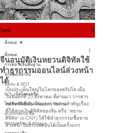
โพสต์
ทั้งหมด
ทั้งหมด
จีนอนุมัติเงินหยวนดิจิทัลใช้
การตลาดจีนพื้นฐาน
ทำธุรกรรมออนไลน์ล่วงหน้า
นักท่องเที่ยวจีน
ได้
Baidu & SEO
เป็นประเด็นใหญ่ในโลกของคริปโต เมื่อ
KOL เน็ตไอดอลจีน
วันจันทร์ที่ 23 สิงหาคม ที่ผ่านมา วารสาร
หลักทรัพย์ของจีนออกรายงานสำคัญเรื่อง
โซเชียลมีเดียจีน (Wechat, Weibo)
ที่ให้สกุลเงินดิจิทัลของจีน หรือ “หยวน
eCommerce จีน
ดิจิทัล” (e-CNY) ให้ใช้ทำธุรกรรมซื้อขาย
Wechat Pay & Alipay
ล่วงหน้าในประเทศจีนได้เป็นครั้งแรก