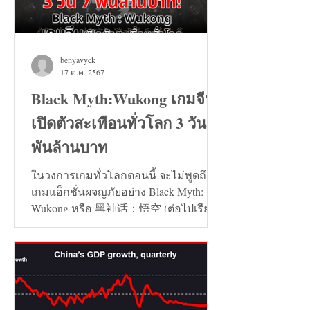
benyavyck
17 ต.ค. 2567
Black Myth:Wukong เกมจีน
เปิดตัวสะเทือนทั่วโลก 3 วัน 7
พันล้านบาท
ในวงการเกมทั่วโลกตอนนี้ จะไม่พูดถึง
เกมแอ็กชั่นผจญภัยอย่าง Black Myth:
Wukong หรือ 黑神话：悟空 (ต่อไปเรียก
ว่า เกมหงอคง) ไม่ได้เลย...