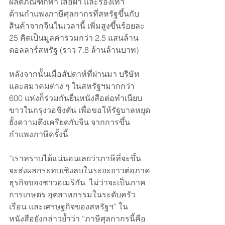
ผลิตภัณฑ์กีฬา เสื้อผ้า และรองเท้า 
ด้านกำแพงภาษีศุลกากรที่สหรัฐขึ้นกับ
สินค้าจากจีนในเวลานี้ เพิ่มสูงขึ้นร้อยละ 
25 คิดเป็นมูลค่ารวมกว่า 2.5 แสนล้าน
ดอลลาร์สหรัฐ (ราว 7.8 ล้านล้านบาท) 
หลังจากนั้นเมื่อสัปดาห์ที่ผ่านมา บริษัท
และสมาคมต่าง ๆ ในสหรัฐฯมากกว่า 
600 แห่งก็ร่วมกันยื่นหนังสือต่อทำเนียบ
ขาวในกรุงวอชิงตัน เพื่อขอให้รัฐบาลหยุด
ยั้งความตึงเครียดกับจีน จากการขึ้น
กำแพงภาษีครั้งนี้
“เราทราบได้แน่นอนเลยว่าภาษีที่จะขึ้น 
จะส่งผลกระทบเชิงลบในระยะยาวต่อภาค
ธุรกิจของชาวอเมริกัน  ไม่ว่าจะเป็นภาค
การเกษตร อุตสาหกรรมในระดับครัว
เรือน และเศรษฐกิจของสหรัฐฯ” ใน
หนังสือยังกล่าวย้ำว่า “ภาษีศุลกากรนี้คือ