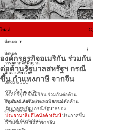
โพสต์
ทั้งหมด
ทั้งหมด
องค์กรธุรกิจอเมริกัน ร่วมกัน
การตลาดจีนพื้นฐาน
ต่อต้านรัฐบาลสหรัฐฯ กรณี
นักท่องเที่ยวจีน
ขึ้น กำแพงภาษี จากจีน
Baidu & SEO
KOL เน็ตไอดอลจีน
องค์กรธุรกิจอเมริกัน ร่วมกันต่อต้าน
รัฐบาล และทำประชาพิจารณ์คัดค้าน
โซเชียลมีเดียจีน (Wechat, Weibo)
รัฐบาลสหรัฐฯ กรณีรัฐบาลของ 
eCommerce จีน
ประธานาธิบดีโดนัลด์ ทรัมป์
 ประกาศขึ้น 
Wechat Pay & Alipay
กำแพงภาษี สินค้าจากจีน 