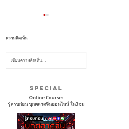
แบรนด์แฟชั่นไทยไหนดัง
คลินิกความงาม ที
สุดในโซเชียลจีน 3ไตรมาส
ถึงมากที่สุดครึ่งป
ปี2024 ใช่แบรนด์ที่เพื่อนๆ
ความคิดเห็น
คิดไว้รึเปล่า
เขียนความคิดเห็น…
Special
Online Course:
รู้ครบก่อน บุกตลาดจีนออนไลน์ ใน3ชม