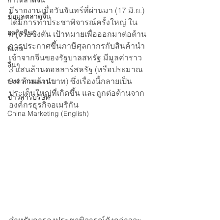
การตลาดจีน
มีรายงานเมื่อวันจันทร์ที่ผ่านมา (17 มิ.ย.) 
ข้อมูลตลาดจีน
ได้มีการทำประชาพิจารณ์ครั้งใหญ่ ใน
ธุรกิจจีน
กรุงวอชิงตัน เป้าหมายเพื่อออกมาต่อต้าน
การประกาศขึ้นภาษีศุลกากรกับสินค้านำ
พิเศษ
เข้าจากจีนของรัฐบาลสหรัฐ มีมูลค่าราว 
อื่นๆ
3 แสนล้านดอลลาร์สหรัฐ (หรือประมาณ 
9.4 ล้านล้านบาท) ซึ่งเรื่องนี้กลายเป็น
บทความแนะนำ
ประเด็นใหญ่ที่เกิดขึ้น และถูกต่อต้านจาก
ข่าวสารบริษัท
องค์กรธุรกิจอเมริกัน
China Marketing (English)
สำหรับการลงประชาพิจารณ์ดังกล่าวจะ