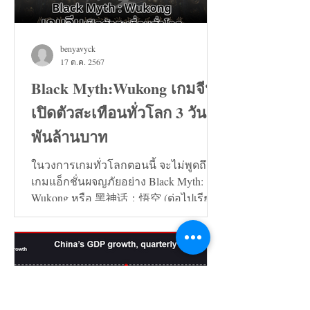
benyavyck
17 ต.ค. 2567
Black Myth:Wukong เกมจีน
เปิดตัวสะเทือนทั่วโลก 3 วัน 7
พันล้านบาท
ในวงการเกมทั่วโลกตอนนี้ จะไม่พูดถึง
เกมแอ็กชั่นผจญภัยอย่าง Black Myth:
Wukong หรือ 黑神话：悟空 (ต่อไปเรียก
ว่า เกมหงอคง) ไม่ได้เลย...