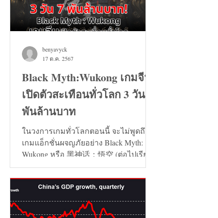
benyavyck
17 ต.ค. 2567
Black Myth:Wukong เกมจีน
เปิดตัวสะเทือนทั่วโลก 3 วัน 7
พันล้านบาท
ในวงการเกมทั่วโลกตอนนี้ จะไม่พูดถึง
เกมแอ็กชั่นผจญภัยอย่าง Black Myth:
Wukong หรือ 黑神话：悟空 (ต่อไปเรียก
ว่า เกมหงอคง) ไม่ได้เลย...