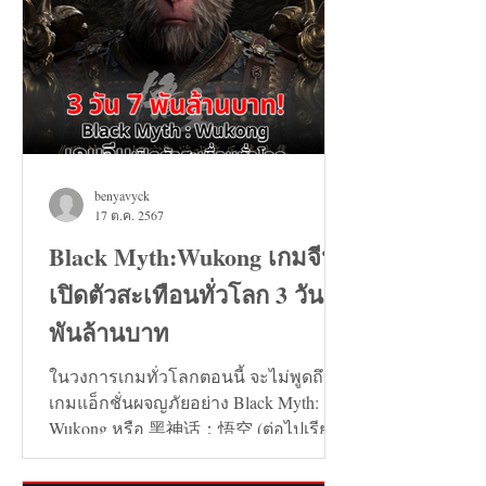
benyavyck
17 ต.ค. 2567
Black Myth:Wukong เกมจีน
เปิดตัวสะเทือนทั่วโลก 3 วัน 7
พันล้านบาท
ในวงการเกมทั่วโลกตอนนี้ จะไม่พูดถึง
เกมแอ็กชั่นผจญภัยอย่าง Black Myth:
Wukong หรือ 黑神话：悟空 (ต่อไปเรียก
ว่า เกมหงอคง) ไม่ได้เลย...