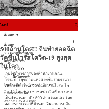
โพสต์
ทั้งหมด
ทั้งหมด
500ล้านโดส!! จีนทำยอดฉีด
การตลาดจีนพื้นฐาน
วัคซีนไวรัสโควิด-19 สูงสุด
นักท่องเที่ยวจีน
ในโลก
Baidu & SEO
เว็บไซต์ทางการของสำนักงานคณะ
KOL เน็ตไอดอลจีน
กรรมการสุขภาพแห่งชาติจีน รายงานว่า 
โซเชียลมีเดียจีน (Wechat, Weibo)
จีนดำเนินการฉีดวัคซีนป้องกันไวรัส โค
วิด-19 ให้แก่ประชาชนชาวจีนทั่วประเทศ
eCommerce จีน
เป็นจำนวนมากถึง 500 ล้านโดสแล้ว โดย
Wechat Pay & Alipay
ตลอดระยะเวลาที่ผ่านมา จีนสามารถฉีด