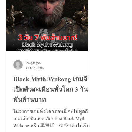
benyavyck
17 ต.ค. 2567
Black Myth:Wukong เกมจีน
เปิดตัวสะเทือนทั่วโลก 3 วัน 7
พันล้านบาท
ในวงการเกมทั่วโลกตอนนี้ จะไม่พูดถึง
เกมแอ็กชั่นผจญภัยอย่าง Black Myth:
Wukong หรือ 黑神话：悟空 (ต่อไปเรียก