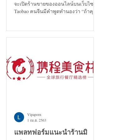
จะเปิดร้านขายของออนไลน์บนเว็บไซต์
Taobao คนจีนมีคำพูดทำนองว่า “ถ้าคุณ
กำลังมองหาทางแก้ปัญหาอะไรก็ตาม...
Vipaporn
1 เม.ย. 2563
แพลทฟอร์มแนะนำร้านมิ