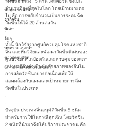
การตลาดจีน
วัคซีนมากถึง 15 ล้านโดสต่อวัน ซึ่งเป็น
จำนวนที่สูงที่สุดในโลก โดยเป้าหมายต่อ
ข้อมูลตลาดจีน
ไป คือ การขยับจำนวนเป็นการระดมฉีด
ธุรกิจจีน
วัคซีนให้ได้ 20 ล้านต่อวัน
พิเศษ
.
.
อื่นๆ
ทั้งนี้ นักวิจัยจากศูนย์ควบคุมโรคแห่งชาติ
บทความแนะนำ
จีน และทีมวิจัยและพัฒนาวัคซีนพิเศษของ
ข่าวสารบริษัท
ศูนย์วิจัยกลไกป้องกันและควบคุมของสภา
แห่งชาติจีนต่างยืนยันศักยภาพของจีนใน
China Marketing (English)
การผลิตวัคซีนอย่างต่อเนื่องเพื่อให้
สอดคล้องกับแผนและเป้าหมายการฉีด
วัคซีนในประเทศ
.
.
ปัจจุบัน ประเทศจีนอนุมัติวัคซีน 5 ชนิด
สำหรับการใช้ในกรณีฉุกเฉิน โดยวัคซีน 
2 ชนิดที่นำมาฉีดให้บริการประชาชน คือ 