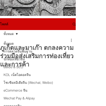
โพสต์
ทั้งหมด
ทั้งหมด
ภูเก็ตและมาเก๊า ตกลงความ
การตลาดจีนพื้นฐาน
ร่วมมือส่งเสริมการท่องเที่ยว
นักท่องเที่ยวจีน
และการค้า
Baidu & SEO
KOL เน็ตไอดอลจีน
โซเชียลมีเดียจีน (Wechat, Weibo)
eCommerce จีน
Wechat Pay & Alipay