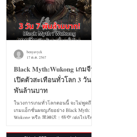
benyavyck
17 ต.ค. 2567
Black Myth:Wukong เกมจีน
เปิดตัวสะเทือนทั่วโลก 3 วัน 7
พันล้านบาท
ในวงการเกมทั่วโลกตอนนี้ จะไม่พูดถึง
เกมแอ็กชั่นผจญภัยอย่าง Black Myth:
Wukong หรือ 黑神话：悟空 (ต่อไปเรียก
ว่า เกมหงอคง) ไม่ได้เลย...