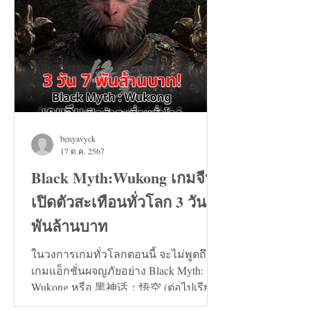
benyavyck
17 ต.ค. 2567
Black Myth:Wukong เกมจีน
เปิดตัวสะเทือนทั่วโลก 3 วัน 7
พันล้านบาท
ในวงการเกมทั่วโลกตอนนี้ จะไม่พูดถึง
เกมแอ็กชั่นผจญภัยอย่าง Black Myth:
Wukong หรือ 黑神话：悟空 (ต่อไปเรียก
ว่า เกมหงอคง) ไม่ได้เลย...