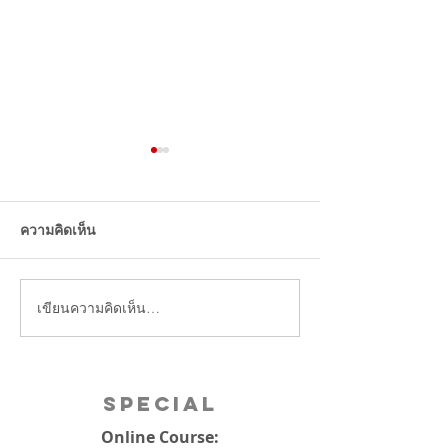
กำลังมองหา เอเจ
ตลาดจีน คลิปนี้ส
ความคิดเห็น
เขียนความคิดเห็น…
นักไลฟ์จีน ผู้ติดตาม
118ล้าน โดนตรวจสอบ
ข้อหาหลอกลวงผู้บริโภค
เสียหายกว่า 50ล้านหยวน
Special
Online Course: