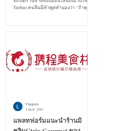
จะเปิดร้านขายของออนไลน์บนเว็บไซต์
Taobao คนจีนมีคำพูดทำนองว่า “ถ้าคุณ
กำลังมองหาทางแก้ปัญหาอะไรก็ตาม...
Vipaporn
1 เม.ย. 2563
แพลทฟอร์มแนะนำร้านมิ
ชลินCtrip Gourmet ของ