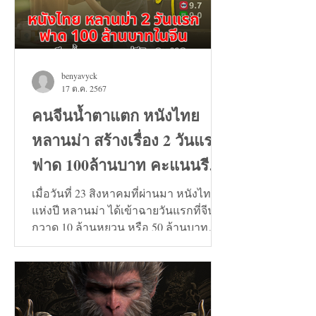
benyavyck
17 ต.ค. 2567
คนจีนน้ำตาแตก หนังไทย
หลานม่า สร้างเรื่อง 2 วันแรก
ฟาด 100ล้านบาท คะแนนรีวิว
9+
เมื่อวันที่ 23 สิงหาคมที่ผ่านมา หนังไทย
แห่งปี หลานม่า ได้เข้าฉายวันแรกที่จีน
กวาด 10 ล้านหยวน หรือ 50 ล้านบาท
และวันที่ 24 สิงหาคมทะลุ...