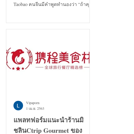
Taobao คนจีนมีคำพูดทำนองว่า “ถ้าคุณ
กำลังมองหาทางแก้ปัญหาอะไรก็ตาม...
Vipaporn
1 เม.ย. 2563
แพลทฟอร์มแนะนำร้านมิ
ชลินCtrip Gourmet ของ