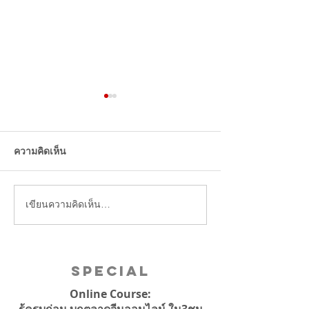
แนะนำ 5 ร้านอาหารไทย
ในจีน อีกธุรกิจไทยที่ได้รับ
ความนิยมจากคนจีน
ความคิดเห็น
เขียนความคิดเห็น…
บริษัทจีนแบน iPh
เจอไล่ออก!
Special
Online Course:
รู้ครบก่อน บุกตลาดจีนออนไลน์ ใน3ชม