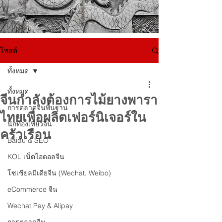
โพสต์
ทั้งหมด
ทั้งหมด
จีนกำลังต้องการไม้ยางพารา
การตลาดจีนพื้นฐาน
ไทยเพื่อผลิตเฟอร์นิเจอร์ใน
นักท่องเที่ยวจีน
ครัวเรือน
Baidu & SEO
KOL เน็ตไอดอลจีน
โซเชียลมีเดียจีน (Wechat, Weibo)
eCommerce จีน
Wechat Pay & Alipay