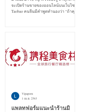
จะเปิดร้านขายของออนไลน์บนเว็บไซต์
Taobao คนจีนมีคำพูดทำนองว่า “ถ้าคุณ
กำลังมองหาทางแก้ปัญหาอะไรก็ตาม...
Vipaporn
1 เม.ย. 2563
แพลทฟอร์มแนะนำร้านมิ