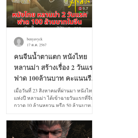
benyavyck
17 ต.ค. 2567
คนจีนน้ำตาแตก หนังไทย
หลานม่า สร้างเรื่อง 2 วันแรก
ฟาด 100ล้านบาท คะแนนรีวิว
9+
เมื่อวันที่ 23 สิงหาคมที่ผ่านมา หนังไทย
แห่งปี หลานม่า ได้เข้าฉายวันแรกที่จีน
กวาด 10 ล้านหยวน หรือ 50 ล้านบาท
และวันที่ 24 สิงหาคมทะลุ...