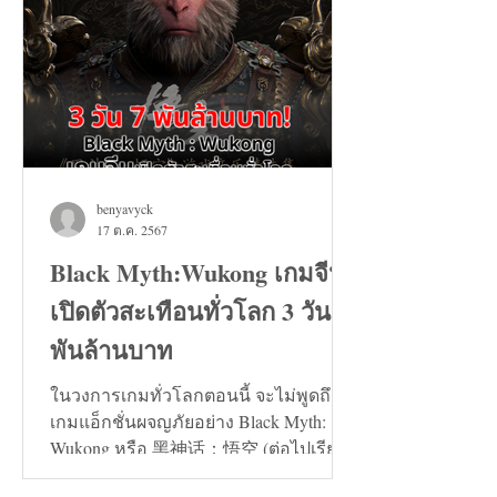
benyavyck
17 ต.ค. 2567
Black Myth:Wukong เกมจีน
เปิดตัวสะเทือนทั่วโลก 3 วัน 7
พันล้านบาท
ในวงการเกมทั่วโลกตอนนี้ จะไม่พูดถึง
เกมแอ็กชั่นผจญภัยอย่าง Black Myth:
Wukong หรือ 黑神话：悟空 (ต่อไปเรียก
ว่า เกมหงอคง) ไม่ได้เลย...