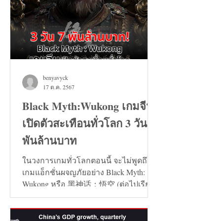
benyavyck
17 ต.ค. 2567
Black Myth:Wukong เกมจีน
เปิดตัวสะเทือนทั่วโลก 3 วัน 7
พันล้านบาท
ในวงการเกมทั่วโลกตอนนี้ จะไม่พูดถึง
เกมแอ็กชั่นผจญภัยอย่าง Black Myth:
Wukong หรือ 黑神话：悟空 (ต่อไปเรียก
ว่า เกมหงอคง) ไม่ได้เลย...