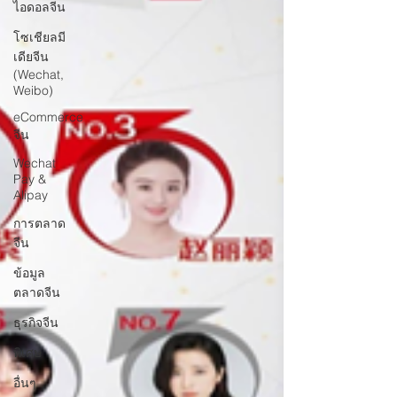
ไอดอลจีน
โซเชียลมี
เดียจีน
(Wechat,
Weibo)
eCommerce
จีน
Wechat
Pay &
Alipay
การตลาด
จีน
ข้อมูล
ตลาดจีน
ธุรกิจจีน
พิเศษ
อื่นๆ