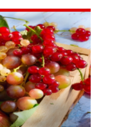
การตลาดจีนพื้นฐาน
อาหารจีนเพื่อสุขภาพในฤดูใบไม้ร่วง
ตอนนี้ในจีนกำลังเริ่มมีการโปรโมท อาหารจีน
สำหรับช่วงฤดูใบไม้ร่วง ซึ่งมีหลากหลาย
ประเภท โดยอาหารแต่ละอย่างจะเน้นไปที่เรื่อง
การดูแลรักษาสุขภ...