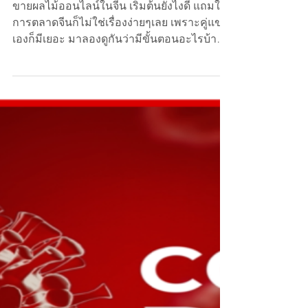
eCommerce จีน
ขายผลไม้ออนไลน์ในจีน กับ 5 ขั้นตอน
ที่ควรรู้
ขายผลไม้ออนไลน์ในจีน เริ่มต้นยังไงดี แถมใน
การตลาดจีนก็ไม่ใช่เรื่องง่ายๆเลย เพราะคู่แข่ง
เองก็มีเยอะ มาลองดูกันว่ามีขั้นตอนอะไรบ้างที่
เราคว...