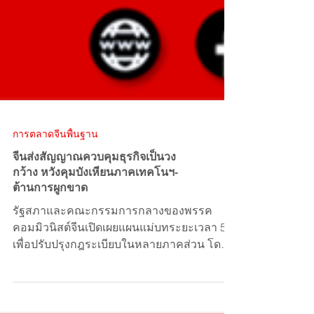
การตลาดจีนพื้นฐาน
จีนส่งสัญญาณควบคุมธุรกิจเป็นวง
กว้าง หวังคุมบังเหียนภาคเทคโนฯ-
ต้านการผูกขาด
รัฐสภาและคณะกรรมการกลางของพรรค
คอมมิวนิสต์จีนเปิดเผยแผนแม่บทระยะเวลา 5 ปี