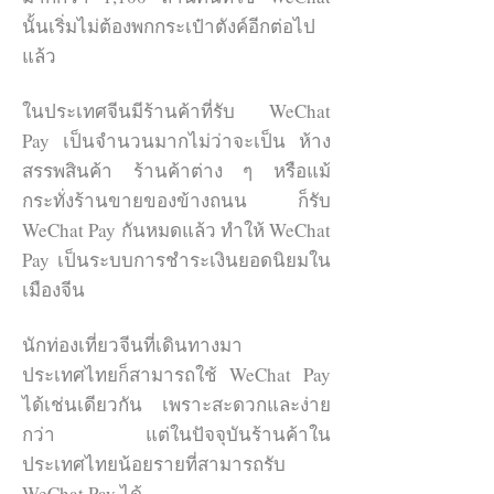
ด้วยความง่ายและความเคยชินที่ผู้ใช้
นั้นเริ่มไม่ต้องพกกระเป๋าตังค์อีกต่อไป
ชาวจีนจะใช้ WeChat ในการสแกนคิว
แล้ว
อาร์โค้ดเป็นอันดับแรกจึงทำให้ช่อง
ทางการเพิ่มเพื่อนโดยคิวอาร์โค้ดเป็นที่
ในประเทศจีนมีร้านค้าที่รับ WeChat
นิยมอย่างมาก นอกจากการเพิ่มเพื่อน
Pay เป็นจำนวนมากไม่ว่าจะเป็น ห้าง
ด้วยวิธีนี้แล้ว WeChat ยังสามารถใช้
สรรพสินค้า ร้านค้าต่าง ๆ หรือแม้
สแกนคิวอาร์โค้ดเพื่อชำระเงินและ
กระทั่งร้านขายของข้างถนน ก็รับ
ติดตาม WeChat OA ได้อีกด้วย
WeChat Pay กันหมดแล้ว ทำให้ WeChat
Pay เป็นระบบการชำระเงินยอดนิยมใน
นอกจากการสแกนคิวอาร์โค้ดผู้ขายยัง
เมืองจีน
สามารถค้นหาเพื่อนด้วย WeChat ID
(ไอดีส่วนตัวซึ่งเมื่อเลือกแล้วจะไม่
นักท่องเที่ยวจีนที่เดินทางมา
สามารถเปลี่ยนได้) หรือสามารถใช้
ประเทศไทยก็สามารถใช้ WeChat Pay
เบอร์ QQ เพื่อค้นหาได้อีกด้วย
ได้เช่นเดียวกัน เพราะสะดวกและง่าย
กว่า แต่ในปัจจุบันร้านค้าใน
ช่องทางการเพิ่มเพื่อน ที่นิยมใช้ใน
ประเทศไทยน้อยรายที่สามารถรับ
กิจกรรมหรือห้องประชุมที่มีคนจำนวน
WeChat Pay ได้