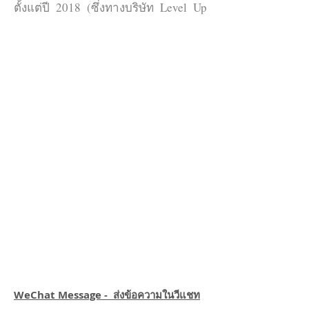
ตั้งแต่ปี 2018 (ซึ่งทางบริษัท Level Up
Thailand เป็นเอเจนซี่หลักในการ
เปิดWeChat OA ให้แก่บริษัทไทย) ใน
การสมัครบริษัทจะต้องใช้เอกสารต่างๆ
ของบริษัทที่เป็นภาษาอังกฤษ
1. บัญชี WeChat และเบอร์โทรศัพท์ที่ไว้
ยืนยันตัวตนเป็นแอดมินหลัก
2. บิลค่าโทรศัพท์ย้อนหลังสามเดือน
3. ใบสมัคร WeChat OA โดยเขียนชื่อ
และประทับตราให้ถูกต้อง
4. เอกสารยืนยันการเป็นเจ้าของ
เครื่องหมายการค้า(ถ้ามี)
5. หลักฐานการ การโอนค่าทำเนียม
รายปีจากธนาคารของบริษัทเข้าไปยัง
เท็นเซ็นต์
WeChat Message - ส่งข้อความในวีแชท
ระยะเวลาในการเปิดขึ้นอยู่กับความถูก