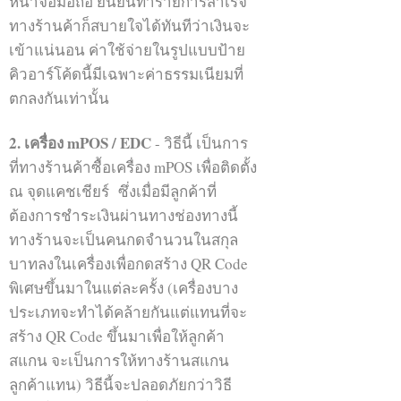
หน้าจอมือถือ ยืนยันทำรายการสำเร็จ
จะมีสิทธิ์ในการลบคนออกจากกลุ่ม และ
ทางร้านค้าก็สบายใจได้ทันทีว่าเงินจะ
สามารถส่งข้อความโดยแท็กคนทั้งหมด
เข้าแน่นอน ค่าใช้จ่ายในรูปแบบป้าย
ในกลุ่มได้
คิวอาร์โค้ดนี้มีเฉพาะค่าธรรมเนียมที่
ตกลงกันเท่านั้น
ซึ่งการเชิญคนเข้ากลุ่มจะสามารถ
ทำได้ 2 วิธีหลักๆดังนี้ 1. การเชิญจาก
2. เครื่อง mPOS / EDC
- วิธีนี้ เป็นการ
คนที่อยู่ในกลุ่ม 2. การสแกนคิวอาร์โค้ด
ที่ทางร้านค้าซื้อเครื่อง mPOS เพื่อติดตั้ง
ของกลุ่มเข้ามา (ซึ่งจะสามารถใช้ได้
ณ จุดแคชเชียร์ ซึ่งเมื่อมีลูกค้าที่
จนกลุ่มถึง 100 คนเท่านั้น) แต่ละกลุ่ม
ต้องการชำระเงินผ่านทางช่องทางนี้
สามารถมีจำนวนสมาชิกได้ถึง 500 คน
ทางร้านจะเป็นคนกดจำนวนในสกุล
บาทลงในเครื่องเพื่อกดสร้าง QR Code
กลุ่ม WeChat นี้ เป็นวิธีสร้างสาย
พิเศษขึ้นมาในแต่ละครั้ง (เครื่องบาง
สัมพันธ์และ promote สินค้าของเราได้
ประเภทจะทำได้คล้ายกันแต่แทนที่จะ
อย่างมีประสิทธิภาพ โดยคนที่ใช้วิธีนี้จะ
สร้าง QR Code ขึ้นมาเพื่อให้ลูกค้า
มีการสร้างกลุ่มย่อยๆที่เฉพาะเจาะจง
สแกน จะเป็นการให้ทางร้านสแกน
หลายกลุ่มเพื่อดึงดูดคนมากขึ้น และมี
ลูกค้าแทน) วิธีนี้จะปลอดภัยกว่าวิธี
การส่งข้อความที่มีประโยชน์ต่อคนใน