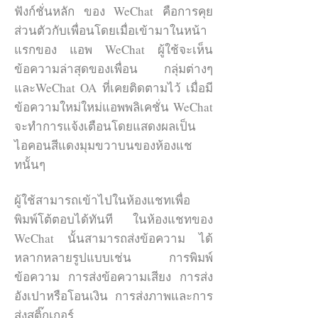
ฟังก์ชั่นหลัก ของ WeChat คือการคุย
ต้องของเอกสารและจำนวน บริษัทที่
ส่วนตัวกับเพื่อนโดยเมื่อเข้ามาในหน้า
เปิดในเวลานั้น ซึ่งถ้าทำการเปิดจะมี
แรกของ แอพ WeChat ผู้ใช้จะเห็น
ระยะเวลาอยู่ที่ 6 เดือนถึง 1 ปี (ดังนั้น
ข้อความล่าสุดของเพื่อน กลุ่มต่างๆ
การใช้เอเจนซี่ ที่มีความสัมพันธ์ที่ดีกับ
และWeChat OA ที่เคยติดตามไว้ เมื่อมี
เท็นเซ็นต์จะทำให้ระยะเวลาในการเปิด
ข้อความใหม่ใหม่แอพพลิเคชั่น WeChat
นี้สั้นลง)
จะทำการแจ้งเตือนโดยแสดงผลเป็น
สนใจเปิด WeChat Official
ไอคอนสีแดงมุมขวาบนของห้องแช
ทนั้นๆ
ผู้ใช้สามารถเข้าไปในห้องแชทเพื่อ
พิมพ์โต้ตอบได้ทันที ในห้องแชทของ
WeChat นั้นสามารถส่งข้อความ ได้
หลากหลายรูปแบบเช่น การพิมพ์
ข้อความ การส่งข้อความเสียง การส่ง
อังเปาหรือโอนเงิน การส่งภาพและการ
ส่งสติ๊กเกอร์