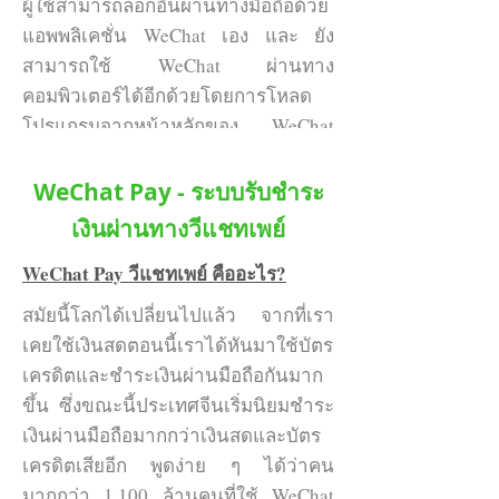
ผู้ใช้สามารถล็อกอินผ่านทางมือถือด้วย
แอพพลิเคชั่น WeChat เอง และ ยัง
สามารถใช้ WeChat ผ่านทาง
คอมพิวเตอร์ได้อีกด้วยโดยการโหลด
โปรแกรมจากหน้าหลักของ WeChat
(
www.wechat.com/th
) และสามารถ
ล็อกอินด้วยการสแกนคิวอาร์โค้ดด้วย
WeChat Pay - ระบบรับชำระ
WeChat ได้เลย
เงินผ่านทางวีแชทเพย์
Add Friend - การเพิ่มเพื่อน
WeChat Pay วีแชทเพย์ คืออะไร?
การเพิ่มเพื่อนมีอยู่หลายวิธีโดยวิธีที่
สมัยนี้โลกได้เปลี่ยนไปแล้ว จากที่เรา
นิยมใช้กันมากที่สุดคือการสแกนคิว
เคยใช้เงินสดตอนนี้เราได้หันมาใช้บัตร
อาร์โค้ดของฝ่ายตรงข้าม ดังนั้นจะเห็น
เครดิตและชำระเงินผ่านมือถือกันมาก
ว่าเจ้าของธุรกิจหรือร้านค้าต่างๆจะ
ขึ้น ซึ่งขณะนี้ประเทศจีนเริ่มนิยมชำระ
แสดงคิวอาร์โค้ดในป้ายโฆษณาของ
เงินผ่านมือถือมากกว่าเงินสดและบัตร
ตัวเองเพื่อเป็นช่องทางการติดต่อ
เครดิตเสียอีก พูดง่าย ๆ ได้ว่าคน
มากกว่า 1,100 ล้านคนที่ใช้ WeChat