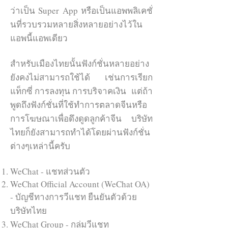
ว่าเป็น Super App หรือเป็นแอพพลิเคชั่
บริษัทที่ต้องการโฆษณาแบบนี้ควรเปิด
นที่รวบรวมหลายสิ่งหลายอย่างไว้ใน
WeChat OA ของตัวเองก่อนเพื่อทำการ
แอพนี้แอพเดียว
โฆษณาจากบัญชีนี้ออกไป แต่สำหรับ
ใครที่ไม่มี WeChat OA ของตัวเองก็
สำหรับเมืองไทยนั้นฟังก์ชั่นหลายอย่าง
สามารถให้เอเจนซี่โฆษณาจาก
ยังคงไม่สามารถใช้ได้ เช่นการเรียก
WeChat OA อื่นของเอเจ้นซี่ได้
แท็กซี่ การลงทุน การบริจาคเงิน แต่ถ้า
สนใจลงโฆษณา WeChat
พูดถึงฟังก์ชั่นที่ใช้ทำการตลาดจีนหรือ
การโฆษณาเพื่อดึงดูดลูกค้าจีน บริษัท
ไทยก็ยังสามารถทำได้โดยผ่านฟังก์ชั่น
ต่างๆเหล่านี้ครับ
WeChat - แชทส่วนตัว
WeChat Official Account (WeChat OA)
- บัญชีทางการวีแชท ยืนยันตัวด้วย
บริษัทไทย
WeChat Group - กลุ่มวีแชท