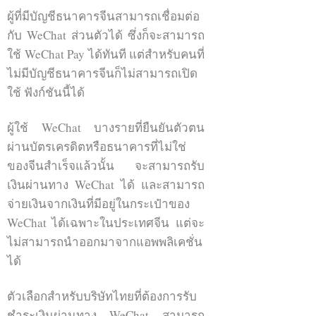
ทั้งอาจจะสงสัยว่าใครอยากจะเพิ่มคน
ผู้ที่มีบัญชีธนาคารจีนสามารถเชื่อมต่อ
แปลกหน้า
กับ WeChat ส่วนตัวได้ ซึ่งก็จะสามารถ
ใช้ WeChat Pay ได้ทันที แต่สำหรับคนที่
ที่วิธีนี้ได้รับความนิยมสูงในจีนก็เพราะ
ไม่มีบัญชีธนาคารจีนก็ไม่สามารถเปิด
ว่าแอพพลิเคชั่น WeChat ได้ถูกสร้างมา
ใช้ ฟังก์ชันนี้ได้
เพื่อเชื่อมต่อคนเข้าด้วยกันโดยทาง
WeChat แจ้งว่าฟังก์ชั่นการเขย่าหา
ผู้ใช้ WeChat บางรายที่ยืนยันตัวตน
เพื่อนนี้ได้สร้างมาเพื่อ ตอบโจทย์โลก
ผ่านบัตรเครดิตหรือธนาคารที่ไม่ใช่
ดิจิตอลที่คนหลายหลายคนหมกมุ่นกับ
ของจีนสำเร็จแล้วนั้น จะสามารถรับ
อิเล็กทรอนิกส์มากขึ้นและมีชีวิตที่เร่ง
เงินผ่านทาง WeChat ได้ และสามารถ
รีบจนไม่มีเวลาสร้างสายสัมพันธ์กับ
จ่ายเงินจากเงินที่มีอยู่ในกระเป๋าของ
เพื่อนใหม่ๆ ฟังก์ชันนี้จึงเป็นทางออก
WeChat ได้เฉพาะในประเทศจีน แต่จะ
สำหรับคนที่ต้องการหาเพื่อนคุยใหม่
ไม่สามารถนำออกมาจากแอพพลิเคชั่น
นอกจากเพื่อนปัจจุบัน
ได้
บัญชี WeChat หนึ่งบัญชีสามารถมีเพื่อน
ตัวเลือกสำหรับบริษัทไทยที่ต้องการรับ
ได้มากสุด 5000 คน
ชำระเงินผ่านทาง WeChat สามารถ