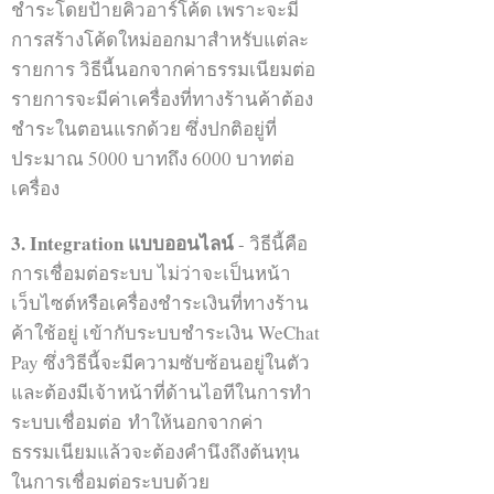
ชำระโดยป้ายคิวอาร์โค้ด เพราะจะมี
กลุ่มนั้นนั้นอย่างต่อเนื่องเพื่อให้มีการ
การสร้างโค้ดใหม่ออกมาสำหรับแต่ละ
พูดคุยและสร้างสายสัมพันธ์กัน
รายการ วิธีนี้นอกจากค่าธรรมเนียมต่อ
รายการจะมีค่าเครื่องที่ทางร้านค้าต้อง
ในประเทศไทยก็มีอยู่หลายกลุ่มเช่น
ชำระในตอนแรกด้วย ซึ่งปกติอยู่ที่
เดียวกันที่เหมาะสำหรับการ
ประมาณ 5000 บาทถึง 6000 บาทต่อ
ประชาสัมพันธ์สินค้าและบริการของ
เครื่อง
เราไม่ว่าจะเป็นกลุ่มคนจีนในเมืองไทย
จากมณฑลต่างๆ กลุ่มคนจีนในเมือง
3. Integration แบบออนไลน์
- วิธีนี้คือ
ไทยแบ่งตามความชอบ หรือจะเป็นกลุ่ม
การเชื่อมต่อระบบ ไม่ว่าจะเป็นหน้า
เอเจนขายของ
เว็บไซต์หรือเครื่องชำระเงินที่ทางร้าน
ค้าใช้อยู่ เข้ากับระบบชำระเงิน WeChat
ความยากอย่างหนึ่งก็คือการหากลุ่ม
Pay ซึ่งวิธีนี้จะมีความซับซ้อนอยู่ในตัว
เหล่านี้เพราะไม่สามารถพิมพ์ค้นหาได้
และต้องมีเจ้าหน้าที่ด้านไอทีในการทำ
จึงจำเป็นต้องมีคนที่อยู่ในกรุ๊ปคอยเชิญ
ระบบเชื่อมต่อ ทำให้นอกจากค่า
เราเข้าไป (ทั้งนี้บริษัท Level Up จึงได้มี
ธรรมเนียมแล้วจะต้องคำนึงถึงต้นทุน
การรวบรวมกลุ่มคนจีนในเมืองไทยเป็น
ในการเชื่อมต่อระบบด้วย