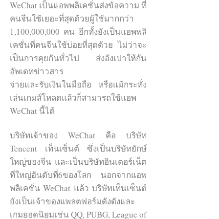
WeChat เป็นแอพพลิเคชั่นส่งข้อความ ที่
สนใจเปิด WeChat Pay
คนจีนใช้เยอะที่สุดด้วยผู้ใช้มากกว่า
1,100,000,000 คน อีกทั้งยังเป็นแอพพลิ
WeChat Advertisement
เคชั่นที่คนจีนใช้บ่อยที่สุดด้วย ไม่ว่าจะ
สนใจบริการ สามารถ
เป็นการคุยกันทั่วไป ส่งอังเปาให้กัน
(WeChat Moment)
อัพเดทข่าวสาร
กรอก รายละเอียด ทาง
โฆษณาวีแชทโมเมนต์
จ่ายและรับเงินในมือถือ หรือแม้กระทั่ง
ทีมงานจะติดต่อไป
โฆษณาวีแชทโมเมนต์ (เปรียบ
เล่นเกมส์โหลดแล้วก็สามารถใช้แอพ
เสมือนTimeline)
ภายใน 5 นาทีค่ะ
WeChat นี้ได้
WeChat ให้ความสำคัญกับสิทธิส่วน
บริษัทเจ้าของ WeChat คือ บริษัท
บุคคลของผู้ใช้เป็นหลัก จึงทำให้การก
Tencent เท็นเซ็นต์ ซึ่งเป็นบริษัทยักษ์
ระจายข่าวสาร และเข้าถึงผู้ใช้ที่ไม่รู้จัก
ใหญ่ของจีน และเป็นบริษัทอินเตอร์เน็ต
กันเป็นเรื่องที่ยาก นอกจากวิธีที่บอกไป
ที่ใหญ่อันดับที่6ของโลก นอกจากแอพ
เบื้องต้นเช่นการแชร์บทความ บริการ
พลิเคชั่น WeChat แล้ว บริษัทเท็นเซ็นต์
ตั้งป้ายไว้หน้าร้านเพื่อให้คนสแกน อีก
ยังเป็นเจ้าของแพลตฟอร์มดังดังและ
หนึ่งวิธีที่ทำให้เข้าถึงกลุ่มลูกค้าเป้า
เกมยอดนิยมเช่น QQ, PUBG, League of
หมายได้อย่างรวดเร็วก็คือการโฆษณา