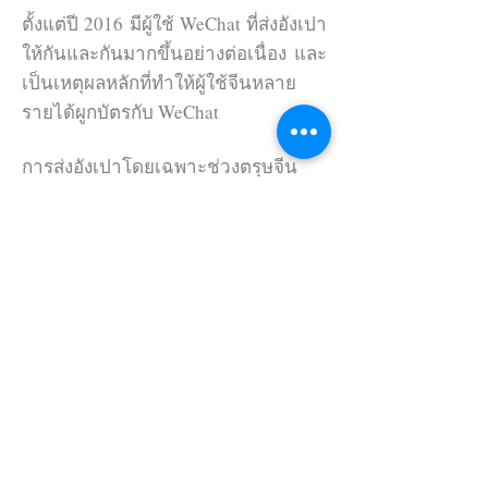
ตั้งแต่ปี 2016 มีผู้ใช้ WeChat ที่ส่งอังเปา
ให้กันและกันมากขึ้นอย่างต่อเนื่อง และ
เป็นเหตุผลหลักที่ทำให้ผู้ใช้จีนหลาย
รายได้ผูกบัตรกับ WeChat
การส่งอังเปาโดยเฉพาะช่วงตรุษจีน
เป็นวัฒนธรรมของจีนที่ ทำกันมาตั้งแต่
เนิ่นนาน ฟังก์ชั่นการแจกอังเปา
อิเล็กทรอนิกส์นอกจากจะทำให้การแจก
อังเปาเป็นเรื่องง่ายแล้วยังเป็นการเล่น
สนุกในกลุ่มเพื่อนอีกด้วย หนึ่งในฟังก์ชั่
นของ WeChat อั่งเปาคือสามารถ
กำหนด จำนวนเงินที่จะแจกและ
จำนวนคนรับอังเปาได้ และเมื่อส่ง
เข้าไปในกลุ่ม คนที่เปิดรับอังเปาจะ ได้
ลุ้นอีกทีว่าจำนวนเงินที่จะได้รับคือเท่า