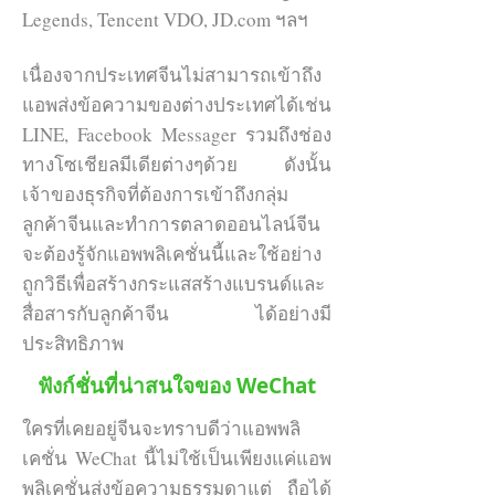
Legends, Tencent VDO, JD.com ฯลฯ
ผ่าน WeChat Moment วีแชทโมแมนต์
เนื่องจากประเทศจีนไม่สามารถเข้าถึง
วิธีการโฆษณาแบบนี้สามารถตั้งกลุ่ม
แอพส่งข้อความของต่างประเทศได้เช่น
เป้าหมายได้เช่นเมืองที่ต้องการเจาะ
ส่ง
LINE, Facebook Messager รวมถึงช่อง
ตามความชอบ หรือ กลุ่มที่เดินทางมา
ทางโซเชียลมีเดียต่างๆด้วย ดังนั้น
ในเมืองไทยไม่เกิน 30 วัน โดยค่า
เจ้าของธุรกิจที่ต้องการเข้าถึงกลุ่ม
โฆษณาจะคิดตาม ยอดวิว
ลูกค้าจีนและทำการตลาดออนไลน์จีน
จะต้องรู้จักแอพพลิเคชั่นนี้และใช้อย่าง
รูปแบบโฆษณาจะเป็นแบบแบนเนอร์ที่
ถูกวิธีเพื่อสร้างกระแสสร้างแบรนด์และ
แสดงอยู่ในหน้าของ WeChat Moment
สื่อสารกับลูกค้าจีน ได้อย่างมี
และเมื่อกด จะลิงค์ไปหน้าเว็ปได้
ประสิทธิภาพ
นอกจากการโฆษณาใน WeChat
Moment ยังมีอีกรูปแบบคือการแสดง
ฟังก์ชั่นที่น่าสนใจของ WeChat
แบนเนอร์ในบทความของ WeChat OA
ใครที่เคยอยู่จีนจะทราบดีว่าแอพพลิ
ของเจ้าอื่นๆ ซึ่งที่ผ่านมาได้ผลน้อยกว่า
เคชั่น WeChat นี้ไม่ใช้เป็นเพียงแค่แอพ
แบบแรก
พลิเคชั่นส่งข้อความธรรมดาแต่ ถือได้