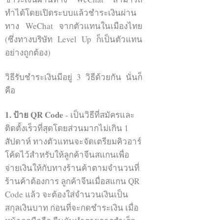
ทำได้โดยเปิดระบบแล้วชำระเงินผ่าน
ทาง WeChat จากตัวแทนในเมืองไทย
(ซึ่งทางบริษัท Level Up ก็เป็นตัวแทน
อย่างถูกต้อง)
วิธีรับชำระเงินมีอยู่ 3 วิธีด้วยกัน นั่นก็
คือ
WeChat Group - กลุ่มวีแชท
1. ป้าย QR Code
- เป็นวิธีที่สมัครและ
ฟังก์ชั่นกลุ่มวีแชท เป็นฟังก์ชั่นที่ไม่ค่อย
ติดตั้งเร็วที่สุดโดยส่วนมากไม่เกิน 1
ซับซ้อน และใช้กันอย่างแพร่หลาย แต่
สัปดาห์ ทางตัวแทนจะจัดเตรียมคิวอาร์
เป็นช่องทางที่นิยมใช้ในการ promote
โค้ดไว้สำหรับให้ลูกค้าจีนสแกนเพื่อ
สินค้าและผลิตภัณฑ์ สู่ตลาดจีนโดย
จ่ายเงินให้กับทางร้านค้าตามจำนวนที่
การรวบรวมคนที่สนใจเข้าอยู่ในกลุ่ม
ร้านค้าต้องการ ลูกค้าจีนเมื่อสแกน QR
เดียวกัน
Code แล้ว จะต้องใส่จำนวนเงินเป็น
สกุลเงินบาท ก่อนที่จะกดชำระเงิน เมื่อ
เจ้าของกลุ่มหรือคนที่เริ่มตั้งกลุ่มนั่นเอง