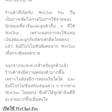
มากอยู่ด้วยกันก็สามารถทำได้โดย
สร้างห้องส่วนตัวและกำหนดรหัสสี่ตัว
ร้านค้าที่เปิดรับ WeChat Pay ถือ
และเมื่อคนอื่นๆพิมพ์รหัสเดียวกันก็จะ
เป็นการเพิ่มโอกาสในการใช้จ่ายของ
ดึงเข้ามาในกลุ่มได้
นักท่องเที่ยวจีนและลูกค้าอื่น ๆ ที่ใช้
WeChat เพราะนอกจากจะใช้แทน
อีกวิธีที่นิยมใช้กันก็คือการค้นหาเพื่อน
เงินสดและผูกกับบัตรเครดิตโดยตรง
ระยะใกล้ Friend Radar ซึ่ง เป็นฟังก์ชั่น
แล้ว ยังมีโปรโมชั่นพิเศษจาก WeChat
ค้นหาเพื่อนที่ บริเวณใกล้เคียงและ
เพื่อกระตุ้นยอดขาย
กำลังเปิด Friend Radar เช่นเดียวกัน
นอกจากจะสะดวกสำหรับลูกค้าแล้ว
แต่วิธีการเพิ่มเพื่อนที่นิยมใช้มากที่สุด
ร้านค้ายังมีความคล่องตัวมากขึ้น
โดยเฉพาะตอนแอพพลิเคชั่นนี้ออกมา
เพราะไม่ต้องมีการทอนเงินใดใด และ
ใหม่ใหม่นั่นก็คือการเขย่า ซึ่งเมื่อผู้ใช้ที่
ยังมีโปรโมชั่นสนับสนุนต่าง ๆ จากทาง
อยู่ส่วนไหนในโลกก็ตามเขย่าพร้อมกัน
WeChat โดยตรง ซึ่งทำให้ลูกค้ายินดีที่
ก็จะสามารถเพิ่มเป็นเพื่อนกันได้ โดย
จะจ่ายมากขึ้นเมื่อสนใจ
วิธีนี้อาจจะดูแปลกเพราะนอกจากจะไม่
สามารถกำหนดคนที่อยากจะเพิ่มได้อีก
เปิดใช้ WeChat Pay