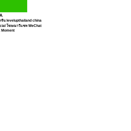
A
จีน levelupthailand china
ficial โฆษณาวีแชท WeChat
t Moment