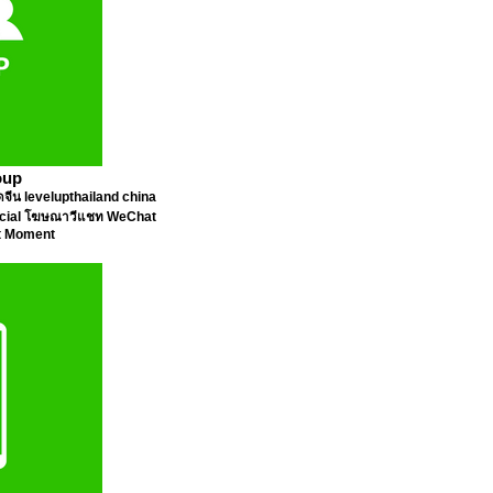
oup
จีน levelupthailand china
ficial โฆษณาวีแชท WeChat
t Moment