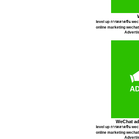
level up การตลาดจีน wec
online marketing wecha
Adverti
WeChat ad
level up การตลาดจีน wec
online marketing wecha
Adverti