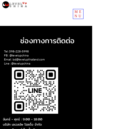
ME
NU
ช่องทางการติดต่อ
Tel.
098-228-5998
FB : @levelupchina
Email :
bd@levelupthailand.com
Line : @levelupchina
จันทร์ - ศุกร์ :
9.00 - 18.00
บริษัท เลเวลอัพ โฮลดิ้ง จำกัด