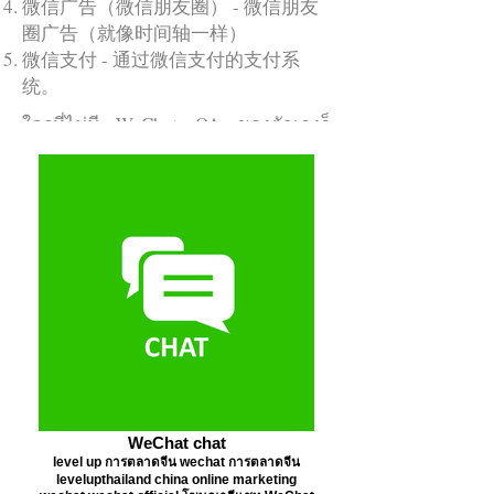
微信广告（微信朋友圈） - 微信朋友
圈广告（就像时间轴一样）
บริษัทที่ต้องการโฆษณาแบบนี้ควรเปิด
微信支付 - 通过微信支付的支付系
WeChat OA ของตัวเองก่อนเพื่อทำการ
统。
โฆษณาจากบัญชีนี้ออกไป แต่สำหรับ
ใครที่ไม่มี WeChat OA ของตัวเองก็
สามารถให้เอเจนซี่โฆษณาจาก
WeChat OA อื่นของเอเจ้นซี่ได้
有兴趣在微信上投放广告吗？
WeChat chat
level up การตลาดจีน wechat การตลาดจีน
levelupthailand china online marketing