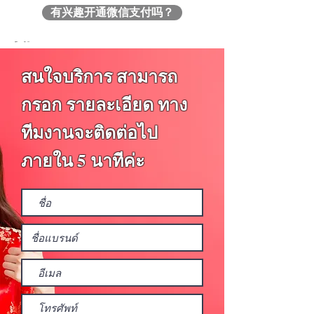
功能只能在群组达到 100 人之前使
有兴趣开通微信支付吗？
用。）每个群组最多可以有 500 名成
员。
这个微信群是建立关系和推广我们产
สนใจบริการ สามารถ
品的有效方式。使用这种方法的人会
กรอก รายละเอียด ทาง
创建许多特定的子组来吸引更多的
人。有用的消息会不断发送给该组中
ทีมงานจะติดต่อไป
的成员，以便进行讨论和建立联系。
ภายใน 5 นาทีค่ะ
在泰国，也有很多适合推广我们产品
和服务的团体，无论是来自各省的在
泰华人团体。在泰国的华人根据喜好
分为不同的类型。或者是一群销售代
理？
一个困难是找到这些群组，因为您无
法通过打字进行搜索，因此您需要让
群组中的某人邀请您加入。 （Level