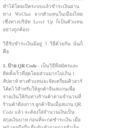
levelupthailand china online marketing
ทำได้โดยเปิดระบบแล้วชำระเงินผ่าน
wechat wechat official โฆษณาวีแชท WeChat
Advertising WeChat Moment
ทาง WeChat จากตัวแทนในเมืองไทย
(ซึ่งทางบริษัท Level Up ก็เป็นตัวแทน
อย่างถูกต้อง)
วิธีรับชำระเงินมีอยู่ 3 วิธีด้วยกัน นั่นก็
คือ
1. ป้าย QR Code
- เป็นวิธีที่สมัครและ
ติดตั้งเร็วที่สุดโดยส่วนมากไม่เกิน 1
สัปดาห์ ทางตัวแทนจะจัดเตรียมคิวอาร์
โค้ดไว้สำหรับให้ลูกค้าจีนสแกนเพื่อ
WeChat Group Level UP
จ่ายเงินให้กับทางร้านค้าตามจำนวนที่
level up การตลาดจีน wechat การตลาดจีน
ร้านค้าต้องการ ลูกค้าจีนเมื่อสแกน QR
levelupthailand china online marketing
wechat wechat official โฆษณาวีแชท WeChat
Code แล้ว จะต้องใส่จำนวนเงินเป็น
Advertising WeChat Moment
สกุลเงินบาท ก่อนที่จะกดชำระเงิน เมื่อ
หน้าจอมือถือ ยืนยันทำรายการสำเร็จ