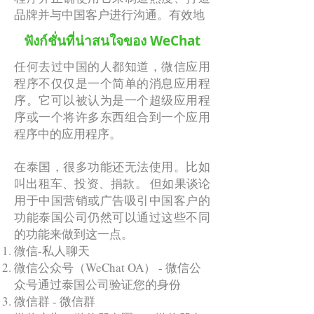
หมายได้อย่างรวดเร็วก็คือการโฆษณา
品牌并与中国客户进行沟通。有效地
ผ่าน WeChat Moment วีแชทโมแมนต์
ฟังก์ชั่นที่น่าสนใจของ WeChat
วิธีการโฆษณาแบบนี้สามารถตั้งกลุ่ม
任何去过中国的人都知道，微信应用
เป้าหมายได้เช่นเมืองที่ต้องการเจาะ
程序不仅仅是一个简单的消息应用程
ตามความชอบ หรือ กลุ่มที่เดินทางมา
序。它可以被认为是一个超级应用程
ในเมืองไทยไม่เกิน 30 วัน โดยค่า
序或一个将许多东西组合到一个应用
โฆษณาจะคิดตาม ยอดวิว
程序中的应用程序。
在泰国，很多功能还无法使用。比如
รูปแบบโฆษณาจะเป็นแบบแบนเนอร์ที่
叫出租车、投资、捐款。 但如果谈论
แสดงอยู่ในหน้าของ WeChat Moment
用于中国营销或广告吸引中国客户的
และเมื่อกด จะลิงค์ไปหน้าเว็ปได้
功能泰国公司仍然可以通过这些不同
นอกจากการโฆษณาใน WeChat
的功能来做到这一点。
Moment ยังมีอีกรูปแบบคือการแสดง
微信-私人聊天
แบนเนอร์ในบทความของ WeChat OA
微信公众号（WeChat OA） - 微信公
ของเจ้าอื่นๆ ซึ่งที่ผ่านมาได้ผลน้อยกว่า
众号通过泰国公司验证您的身份
แบบแรก
微信群 - 微信群