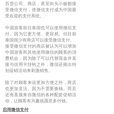
百货公司、商店，甚至街头小贩都接
并且正在打开朋友雷达。
受微信支付，使微信支付成为中国最
受欢迎的支付系统。
但最流行的添加好友的方式，尤其是
当这个应用程序新发布时，是通过摇
中国游客前往泰国也可以使用微信支
动。当来自世界任何地方的用户同时
付。因为它更方便、更容易。但目前
摇一摇时，就可以将他们添加为好
泰国很少有商店可以接受微信支付。
友。这种方法可能看起来很奇怪，因
接受微信支付的商店被认为可以增加
为除了无法指定要添加的人之外，您
中国游客和其他使用微信的顾客的消
可能还想知道要添加谁为陌生人。
费机会，因为除了可以代替现金并直
接与信用卡挂钩之外，微信还推出特
这种方法在中国如此流行，因为微信
别促销活动来刺激销售。
应用程序的创建是为了将人们联系在
一起，微信说，摇一摇寻找朋友的功
除了对顾客来说更加方便之外，商店
能是为了将人们联系在一起而创建
也更加灵活。因为不需要换钱。而且
的。满足数字世界的需求，在数字世
还有直接来自微信的各种配套促销活
界中，许多人更加痴迷于电子产品，
动，让顾客有兴趣就愿意多付钱。
过着忙碌的生活，没有时间与新朋友
建立关系。因此，此功能对于想要寻
启用微信支付