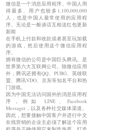
微信是一个消息应用程序。中国人用
得最多、用户也较多1,100,000,000
WeChat advertisement Moment
人，也是中国人最常使用的应用程
level up การตลาดจีน wechat การตลาดจีน
序。无论是一般谈话互相送红包更新
levelupthailand china online marketing
wechat wechat official โฆษณาวีแชท WeChat
新闻
Advertising WeChat Moment
在手机上付款和收款或者甚至玩加载
的游戏，然后使用这个微信应用程
微信广告（微信朋友圈）
序。
微信朋友圈广告
拥有微信的公司是中国巨头腾讯。是
微信朋友圈广告（就像时间轴一样）
世界第六大互联网公司。除微信应用
外，腾讯还拥有QQ、PUBG、英雄联
WeChat ให้ความสำคัญกับสิทธิส่วน
盟、腾讯VDO、京东等知名平台和热
บุคคลของผู้ใช้เป็นหลัก จึงทำให้การก
门游戏。
ระจายข่าวสาร และเข้าถึงผู้ใช้ที่ไม่รู้จัก
因为中国无法访问国外的消息应用程
กันเป็นเรื่องที่ยาก นอกจากวิธีที่บอกไป
序，例如 LINE、Facebook
เบื้องต้นเช่นการแชร์บทความ บริการ
Messager，以及各种社交媒体渠道。
因此，想要接触中国客户并进行中文
ตั้งป้ายไว้หน้าร้านเพื่อให้คนสแกน อีก
在线营销的企业主必须了解这个应用
หนึ่งวิธีที่ทำให้เข้าถึงกลุ่มลูกค้าเป้า
程序并正确使用它来制造热度、打造