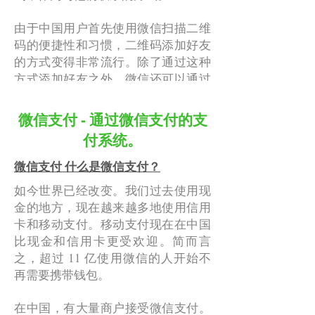
由于中国用户首先使用微信扫描二维
码的便捷性和习惯，二维码添加好友
的方式变得非常流行。除了通过这种
方式添加好友之外，微信还可以通过
扫描二维码进行支付、关注微信OA。
微信支付 - 通过微信支付的支
除了扫描二维码之外，卖家还可以使
付系统。
用微信（个人ID，一旦选定后不可更
改）或QQ号进行搜索。
微信支付 什么是微信支付？
如今世界已经改变。我们过去使用现
添加好友的方式普遍用于多人聚集的
金的地方，现在越来越多地使用信用
活动或会议室，可以通过创建私人房
卡和移动支付。移动支付现在在中国
间并设置四位数代码来完成。当其他
比现金和信用卡更受欢迎。简而言
人输入相同的代码时，可以将他们拉
之，超过 11 亿使用微信的人开始不
入群组。
再需要携带钱包。
另一种流行的方法是搜索附近的好友
在中国，有大量商户接受微信支付。
雷达，这是一种好友搜索功能。附近