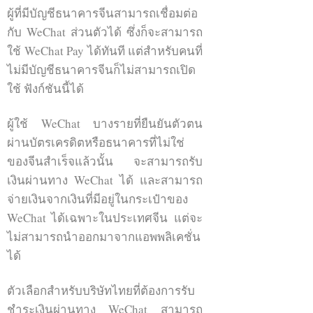
找新朋友交谈的人来说是一个解决方
ผู้ที่มีบัญชีธนาคารจีนสามารถเชื่อมต่อ
案。除了现在的朋友
กับ WeChat ส่วนตัวได้ ซึ่งก็จะสามารถ
ใช้ WeChat Pay ได้ทันที แต่สำหรับคนที่
一个微信账号最多可以有5000个好
友。
ไม่มีบัญชีธนาคารจีนก็ไม่สามารถเปิด
ใช้ ฟังก์ชันนี้ได้
ผู้ใช้ WeChat บางรายที่ยืนยันตัวตน
ผ่านบัตรเครดิตหรือธนาคารที่ไม่ใช่
ของจีนสำเร็จแล้วนั้น จะสามารถรับ
เงินผ่านทาง WeChat ได้ และสามารถ
จ่ายเงินจากเงินที่มีอยู่ในกระเป๋าของ
WeChat ได้เฉพาะในประเทศจีน แต่จะ
ไม่สามารถนำออกมาจากแอพพลิเคชั่น
ได้
ตัวเลือกสำหรับบริษัทไทยที่ต้องการรับ
WeChat chat
ชำระเงินผ่านทาง WeChat สามารถ
level up การตลาดจีน wechat การตลาดจีน