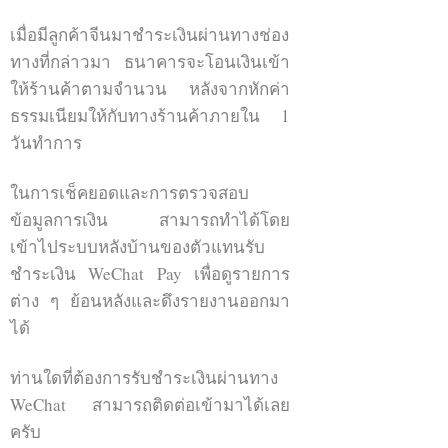
เมื่อมีลูกค้าจีนมาชำระเงินผ่านทางช่อง
WeChat advertisement Moment
level up การตลาดจีน wechat การตลาดจีน
ทางที่กล่าวมา ธนาคารจะโอนเงินเข้า
levelupthailand china online marketing
ให้ร้านค้าตามจำนวน หลังจากหักค่า
wechat wechat official โฆษณาวีแชท WeChat
Advertising WeChat Moment
ธรรมเนียมให้กับทางร้านค้าภายใน 1
วันทำการ
微信群 - 微信群
微信群功能这是一个不是很复杂的函
ในการเช็คยอดและการตรวจสอบ
数。并广泛使用但它是用于促销商品
ข้อมูลการเงิน สามารถทำได้โดย
和产品的流行渠道。通过将感兴趣的
เข้าไประบบหลังบ้านของตัวแทนรับ
人聚集到同一群体来进入中国市场。
ชำระเงิน WeChat Pay เพื่อดูรายการ
ต่าง ๆ ย้อนหลังและดึงรายงานออกมา
群主或发起群的人有权将人员移出
ได้
群。您可以通过标记群组中的所有人
来发送消息。
ท่านใดที่ต้องการรับชำระเงินผ่านทาง
邀请人入群主要有以下两种方式： 1.
WeChat สามารถติดต่อเข้ามาได้เลย
群内成员邀请 2. 扫描群二维码。 （此
ครับ