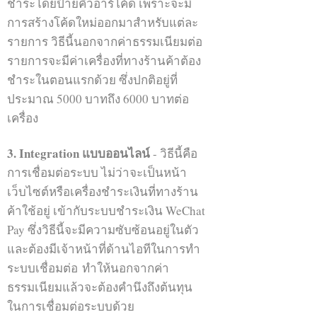
ชำระโดยป้ายคิวอาร์โค้ด เพราะจะมี
การสร้างโค้ดใหม่ออกมาสำหรับแต่ละ
รายการ วิธีนี้นอกจากค่าธรรมเนียมต่อ
รายการจะมีค่าเครื่องที่ทางร้านค้าต้อง
ชำระในตอนแรกด้วย ซึ่งปกติอยู่ที่
WEchat OA
ประมาณ 5000 บาทถึง 6000 บาทต่อ
level up การตลาดจีน wechat การตลาดจีน
เครื่อง
levelupthailand china online marketing
wechat wechat official โฆษณาวีแชท WeChat
Advertising WeChat Moment
3. Integration แบบออนไลน์
- วิธีนี้คือ
การเชื่อมต่อระบบ ไม่ว่าจะเป็นหน้า
เว็บไซต์หรือเครื่องชำระเงินที่ทางร้าน
ค้าใช้อยู่ เข้ากับระบบชำระเงิน WeChat
Pay ซึ่งวิธีนี้จะมีความซับซ้อนอยู่ในตัว
และต้องมีเจ้าหน้าที่ด้านไอทีในการทำ
ระบบเชื่อมต่อ ทำให้นอกจากค่า
ธรรมเนียมแล้วจะต้องคำนึงถึงต้นทุน
ในการเชื่อมต่อระบบด้วย