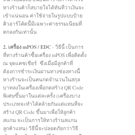
ทางร้านค้าก็สบายใจได้ทันทีว่าเงินจะ
เข้าแน่นอน ค่าใช้จ่ายในรูปแบบป้าย
คิวอาร์โค้ดนี้มีเฉพาะค่าธรรมเนียมที่
ตกลงกันเท่านั้น
2. เครื่อง mPOS / EDC
- วิธีนี้ เป็นการ
ที่ทางร้านค้าซื้อเครื่อง mPOS เพื่อติดตั้ง
ณ จุดแคชเชียร์ ซึ่งเมื่อมีลูกค้าที่
Wechat pay
ต้องการชำระเงินผ่านทางช่องทางนี้
level up การตลาดจีน wechat การตลาดจีน
ทางร้านจะเป็นคนกดจำนวนในสกุล
levelupthailand china online marketing
wechat wechat official โฆษณาวีแชท WeChat
บาทลงในเครื่องเพื่อกดสร้าง QR Code
Advertising WeChat Moment
พิเศษขึ้นมาในแต่ละครั้ง (เครื่องบาง
ประเภทจะทำได้คล้ายกันแต่แทนที่จะ
สร้าง QR Code ขึ้นมาเพื่อให้ลูกค้า
สแกน จะเป็นการให้ทางร้านสแกน
ลูกค้าแทน) วิธีนี้จะปลอดภัยกว่าวิธี