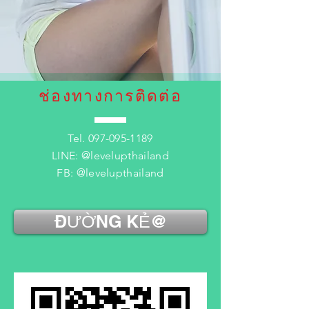
ช่องทางการติดต่อ
Tel.
097-095-1189
LINE: @levelupthailand
FB: @levelupthailand
ĐƯỜNG KẺ@