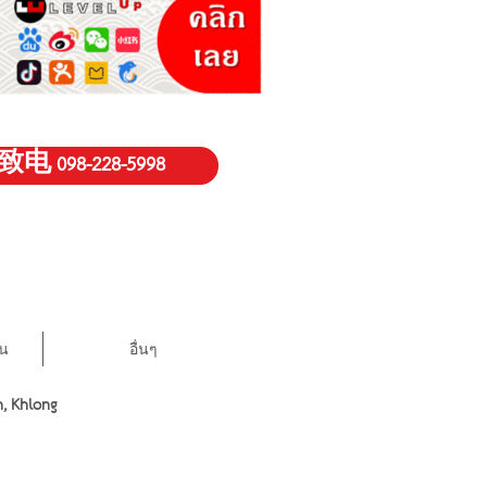
致电 098-228-5998
ีน
อื่นๆ
, Khlong