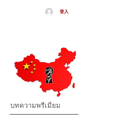
登入
จีน
อื่นๆ
บทความพรีเมี่ยม