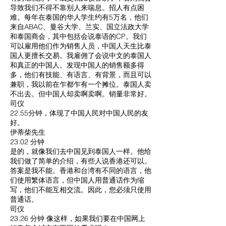
导致我们不得不靠别人来喘息。招人有点困
难。每年在泰国的华人学生约有5万名，他们
来自ABAC、曼谷大学、兰实、国立法政大学
和泰国商会，其中包括会说泰语的CP。我们
可以雇用他们作为销售人员，中国人天生比泰
国人更擅长交易。我雇佣了会说中文的泰国人
和真正的中国人。发现中国人的销售额多得
多，他们有技能、有语言、有背景，而且可以
兼职，我以前在乍都乍有一个摊位。泰国人卖
不出去。但中国人却卖啊卖啊。销量非常好。
司仪
22.55分钟，体现了中国人民对中国人民的友
好。
伊蒂柴先生
23.02 分钟
是的，就像我们去中国见到泰国人一样。他给
我们做了简单的介绍，有些人说香港还可以。
答案是我不能。香港和台湾有不同的语言，他
们使用繁体语言，但中国人用普通话作为缩
写，他们不能互相交流。因此，您必须只使用
普通话。
司仪
23.26 分钟 像这样，如果我们要在中国网上