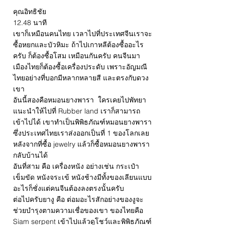
คุณอิทธิชัย
12.48 นาที
เขาก็เหมือนคนไทย เวลาไปที่ประเทศจีนเราจะ
ซื้อหยกและบัวหิมะ ถ้าไปเกาหลีต้องซื้ออะไร
ครับ ก็ต้องซื้อโสม เหมือนกันครับ คนจีนมา
เมืองไทยก็ต้องซื้อเครื่องประดับ เพราะอัญมณี
ไทยอย่างที่บอกมีหลากหลายสี และตรงกับดวง
เขา
อันนี้สองคือหมอนยางพารา ใครเคยไปพัทยา
แนะนำให้ไปที่ Rubber land เราก็สามารถ
เข้าไปได้ เขาทำเป็นพิพิธภัณฑ์หมอนยางพารา
ซึ่งประเทศไทยเราส่งออกเป็นที่ 1 ของโลกเลย
หลังจากที่ซื้อ jewelry แล้วก็ซื้อหมอนยางพารา
กลับบ้านได้
อันที่สาม คือ เครื่องหนัง อย่างเช่น กระเป๋า
เข็มขัด หนังจระเข้ หนังช้างมีทั้งของเลียนแบบ
อะไรก็ชั่งแต่คนจีนต้องลงตรงนั้นครับ
ต่อไปครับยางู คือ ต่อมอะไรสักอย่างของงูจะ
ช่วยบำรุงตามความเชื่อของเขา ของไทยคือ
Siam serpent เข้าไปแล้วดูโชว์และพิพิธภัณฑ์