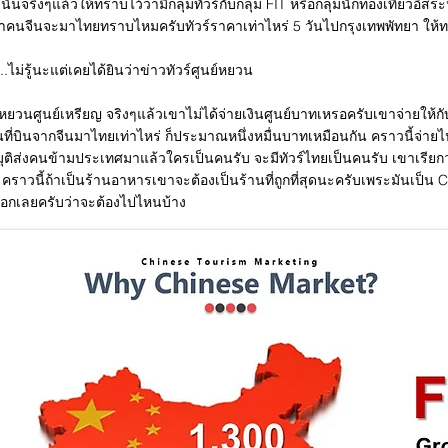
ั้นจริงๆแล้วให้ทราบไว้ว่ามีกลุ่มทัวร์กับกลุ่ม FIT หรือกลุ่มนักท่องเที่ยวอิสร
ว่าคนจีนจะมาไทยทราบไหมครับทัวร์ราคาเท่าไหร่ 5 วันไปกรุงเทพพัทยา ให้
.ไม่รู้นะแต่เคยได้ยินว่าข่าวทัวร์ศูนย์หยวน
ย์หยวนศูนย์เหรียญ จริงๆแล้วเขาไม่ได้จ่ายเงินศูนย์บาทเหรอครับเขาจ่ายให้ก
นที่บินจากจีนมาไทยเท่าไหร่ ก็ประมาณหนึ่งหมื่นบาทเหมือนกัน คราวนี้จ่ายไป
มมุติส่งคนข้ามประเทศมาแล้วใครเป็นคนรับ จะมีทัวร์ไทยเป็นคนรับ เขาเรียกว
ๆ คราวนี้ถ้าเป็นร้านอาหารเขาจะต้องเป็นร้านที่ถูกที่สุดนะครับเพระมันเป็
บอกเลยครับว่าจะต้องไปไหนบ้าง