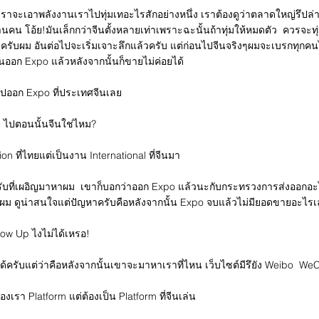
ถ้าเราจะเอาพลังงานเราไปทุ่มเทอะไรสักอย่างหนึ่ง เราต้องดูว่าตลาดใหญ่รึปล่
านคน โอ้ย!มันเล็กกว่าจีนตั้งหลายเท่าเพราะฉะนั้นถ้าทุ่มให้หมดตัว ควรจะทุ่ม
นะครับผม อันต่อไปจะเริ่มเจาะลึกแล้วครับ แต่ก่อนไปจีนจริงๆผมจะเบรกทุกคนไ
นออก Expo แล้วหลังจากนั้นก็ขายไม่ค่อยได้
ไปออก Expo ที่ประเทศจีนเลย
Zoe ไปตอนนั้นจีนใช่ไหม?
on ที่ไทยแต่เป็นงาน International ที่จีนมา
ับที่เผอิญมาหาผม เขาก็บอกว่าออก Expo แล้วนะกับกระทรวงการส่งออกอะไ
บผม ดูน่าสนใจแต่ปัญหาครับคือหลังจากนั้น Expo จบแล้วไม่มียอดขายอะไร
low Up ไงไม่ได้เหรอ!
ครับแต่ว่าคือหลังจากนั้นเขาจะมาหาเราที่ไหน เว็บไซต์มีรึยัง Weibo WeCh
งเรา Platform แต่ต้องเป็น Platform ที่จีนเล่น