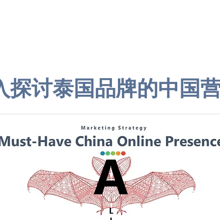
อมูลตลาดจีน
คอร์สบุกตลาดจีน
บริการ การตลาด
入探讨泰国品牌的中国