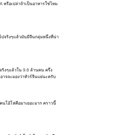
DA หรือเปล่าถ้าเป็นอาหารใช่ไหม
จริงๆแล้วมันมีจีนกลุ่มหนึ่งที่น่า
จริงๆแล้วใน 9.8 ล้านคน ครึ่ง
ะอาจจะมองว่าทัวร์จีนแย่นะครับ
0 คนโอ้โห่คือมาเยอะมาก คราวนี้