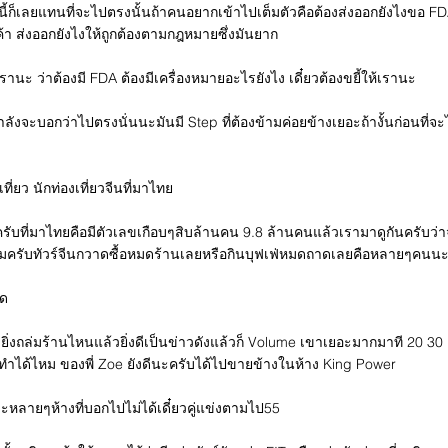
นี้ก็เลยแทนที่จะไปตรงนั้นถ้าคนอยากเข้าไปเต็มตัวคือต้องส่งออกยังไงขอ F
ค้า ส่งออกยังไงให้ถูกต้องตามกฎหมายซึ่งมันยาก
้เรานะ ว่าต้องมี FDA ต้องมีเครื่องหมายอะไรยังไง เดี๋ยวต้องขยี้ให้เรานะ
ำลังจะบอกว่าไปตรงนั่นนะมันมี Step ที่ต้องข้ามค่อยข้างเยอะถ้างั้นก่อนที่จะไป
เที่ยว นักท่องเที่ยวจีนที่มาไทย
นครับที่มาไทยคือมีตัวเลขเกือบๆสิบล้านคน 9.8 ล้านคนแล้วเรามาดูกันครับว่า
ินไหมครับทัวร์จีนกวาดซื้อหมดร้านเลยหรือกินบุฟเฟ่หมดถาดเลยคือหลายๆคนน
มด
วยิ่งถล่มร้านไหนแล้วยิ่งดีเป็นข่าวดังแล้วก็ Volume เขาเยอะมากมาที 20 3
ยทำได้ไหม ของพี่ Zoe ยังดีนะครับได้ไปขายข้างในห้าง King Power
หลายๆห้างที่บอกไปไม่ได้เดี๋ยวคู่แข่งตามไป55