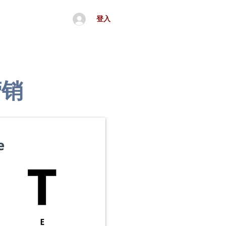
登入
จีน
อื่นๆ
营销