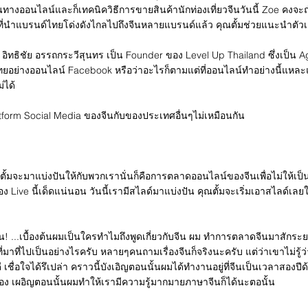
งออนไลน์และก็เทคนิควิธีการขายสินค้านักท่องเที่ยวจีนวันนี้ Zoe คงจะถ่ายท
 ที่นำแบรนด์ไทยโด่งดังไกลไปถึงจีนหลายแบรนด์แล้ว คุณตั้มช่วยแนะนำตัวเ
อิทธิชัย อรรถกระวีสุนทร เป็น Founder ของ Level Up Thailand ซึ่งเป็น A
ยอย่างออนไลน์ Facebook หรือว่าอะไรก็ตามแต่ที่ออนไลน์ทำอย่างนี้แหละ
่ได้
atform Social Media ของจีนกับของประเทศอื่นๆไม่เหมือนกัน
บ
คุณตั้มจะมาแบ่งปันให้กับพวกเรานั่นก็คือการตลาดออนไลน์ของจีนเพื่อไม่ให้เป
Live นี้เด็ดแน่นอน วันนี้เรามีสไลด์มาแบ่งปัน คุณตั้มจะเริ่มเอาสไลด์เลยใ
...เบื้องต้นผมเป็นใครทำไมถึงพูดเกี่ยวกับจีน ผม ทำการตลาดจีนมาสักระยะ
าที่ไปเป็นอย่างไรครับ หลายๆคนถามเรื่องจีนก็จริงนะครับ แต่ว่าเขาไม่รู้ว่า
เชื่อใจได้รึเปล่า คราวนี้บังเอิญตอนนั้นผมได้ทำงานอยู่ที่จีนเป็นเวลาสองปี
เอง เผอิญตอนนั้นผมทำให้เรามีความรู้มากมายภาษาจีนก็ได้นะตอนั้น