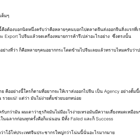
เต็มๆ
งบอกนิดหนึ่งครับว่าคือหลายๆคนบอกไปตลาดจีนส่งออกจีนสิ่งแรกที่เราค
ะ Export ไปจีนแล้วจดเครื่องหมายการค้ารึเปล่าอะไรอย่าง ซึ่งตรงนั้น
่ว่า ก็คือหลายๆคนอยากกระโดดข้ามไปจีนเลยแล้วทราบไหมครับว่าประช
่ง่าย คืออย่างนี้ใครก็ตามที่อยากจะให้เราส่งออกไปจีน เป็น Agency อย่างตั้
 รวยแน่! แต่ว่า มันไม่ง่ายตั้มช่วยบอกหน่อย
อนครับกว่ามัน ผมเดาว่าธุรกิจมันไม่มีอะไรง่ายเหรอมันมีความเสี่ยงหมดเหม
ในฉลากก่อนทุกครั้งคือก็แน่นอน มีทั้ง Failed และก็ Success
อกว่าโอ้โห่ประเทศจีนประชากรใหญ่กว่าโน่นนี้นั่นอะไรมากมาย