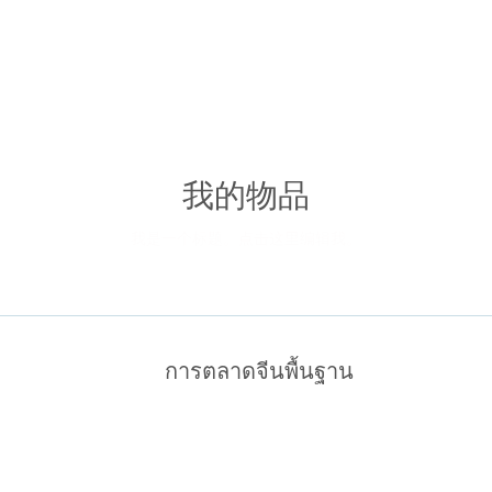
อมูลตลาดจีน
คอร์สบุกตลาดจีน
บริการ การตลาด
我的物品
我是一个标题。点击这里编辑我。
การตลาดจีนพื้นฐาน