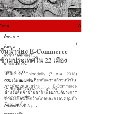
โพสต์
ทั้งหมด
ทั้งหมด
จีนนำร่อง E-Commerce
การตลาดจีนพื้นฐาน
ข้ามประเทศใน 22 เมือง
นักท่องเที่ยวจีน
Baidu & SEO
สำนักข่าว Chinadaily (7 ก.ค. 2018) 
รายงานอย่างย่อเกี่ยวกับความก้าวหน้าใน
KOL เน็ตไอดอลจีน
การพัฒนาและสร้าง E-Commerce 
โซเชียลมีเดียจีน (Wechat, Weibo)
สำหรับสินค้าข้ามชาติ เพื่อยกระดับวงการ
eCommerce จีน
ค้าออนไลน์ให้กว้างไกลและครอบคลุมทั่ว
โลกมากขึ้น 
Wechat Pay & Alipay