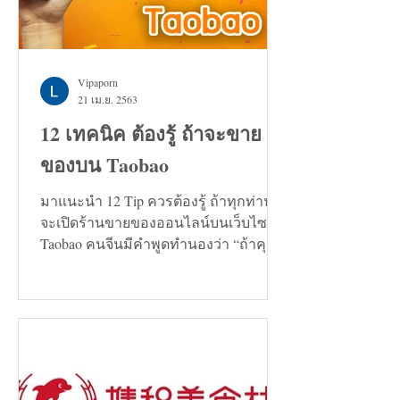
Vipaporn
21 เม.ย. 2563
12 เทคนิค ต้องรู้ ถ้าจะขาย
ของบน Taobao
มาแนะนำ 12 Tip ควรต้องรู้ ถ้าทุกท่าน
จะเปิดร้านขายของออนไลน์บนเว็บไซต์
Taobao คนจีนมีคำพูดทำนองว่า “ถ้าคุณ
กำลังมองหาทางแก้ปัญหาอะไรก็ตาม...