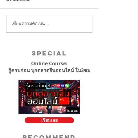
เขียนความคิดเห็น…
บริษัทจีนแบน iPh
เจอไล่ออก!
Special
Online Course:
รู้ครบก่อน บุกตลาดจีนออนไลน์ ใน3ชม
เรียนเลย
Recommend