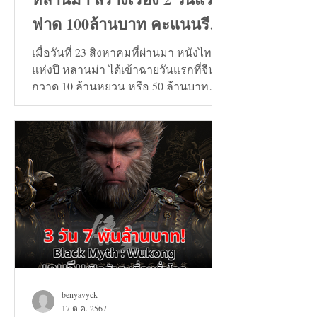
ฟาด 100ล้านบาท คะแนนรีวิว
9+
เมื่อวันที่ 23 สิงหาคมที่ผ่านมา หนังไทย
แห่งปี หลานม่า ได้เข้าฉายวันแรกที่จีน
กวาด 10 ล้านหยวน หรือ 50 ล้านบาท
และวันที่ 24 สิงหาคมทะลุ...
benyavyck
17 ต.ค. 2567