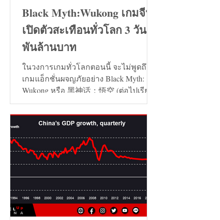
Black Myth:Wukong เกมจีน
เปิดตัวสะเทือนทั่วโลก 3 วัน 7
พันล้านบาท
ในวงการเกมทั่วโลกตอนนี้ จะไม่พูดถึง
เกมแอ็กชั่นผจญภัยอย่าง Black Myth:
Wukong หรือ 黑神话：悟空 (ต่อไปเรียก
ว่า เกมหงอคง) ไม่ได้เลย...