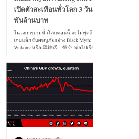
เปิดตัวสะเทือนทั่วโลก 3 วัน 7
พันล้านบาท
ในวงการเกมทั่วโลกตอนนี้ จะไม่พูดถึง
เกมแอ็กชั่นผจญภัยอย่าง Black Myth:
Wukong หรือ 黑神话：悟空 (ต่อไปเรียก
ว่า เกมหงอคง) ไม่ได้เลย...
Level Up การตลาดจีน