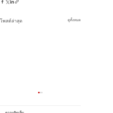
ดูทั้งหมด
โพสต์ล่าสุด
แนะนำ 5 ร้านอาหารไทย
ในจีน อีกธุรกิจไทยที่ได้รับ
ความนิยมจากคนจีน
ความคิดเห็น