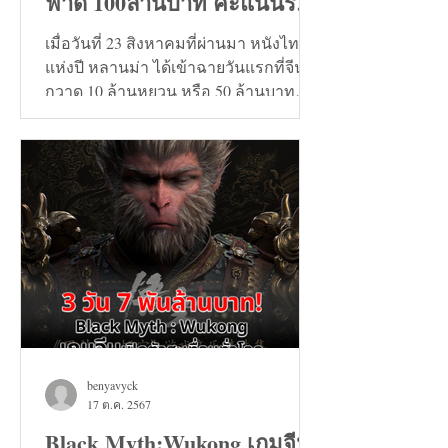
ฟาด 100ล้านบาท คะแนนรีวิว
9+
เมื่อวันที่ 23 สิงหาคมที่ผ่านมา หนังไทย
แห่งปี หลานม่า ได้เข้าฉายวันแรกที่จีน
กวาด 10 ล้านหยวน หรือ 50 ล้านบาท
และวันที่ 24 สิงหาคมทะลุ...
benyavyck
17 ต.ค. 2567
Black Myth:Wukong เกมจีน