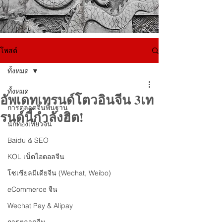
โพสต์
ทั้งหมด
ทั้งหมด
อัพเดทเทรนด์โตวอินจีน 3เท
การตลาดจีนพื้นฐาน
รนด์นี้กำลังฮิต!
นักท่องเที่ยวจีน
Baidu & SEO
KOL เน็ตไอดอลจีน
โซเชียลมีเดียจีน (Wechat, Weibo)
eCommerce จีน
Wechat Pay & Alipay