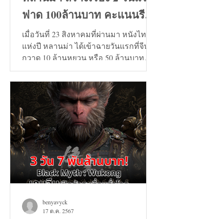
ฟาด 100ล้านบาท คะแนนรีวิว
9+
เมื่อวันที่ 23 สิงหาคมที่ผ่านมา หนังไทย
แห่งปี หลานม่า ได้เข้าฉายวันแรกที่จีน
กวาด 10 ล้านหยวน หรือ 50 ล้านบาท
และวันที่ 24 สิงหาคมทะลุ...
benyavyck
17 ต.ค. 2567