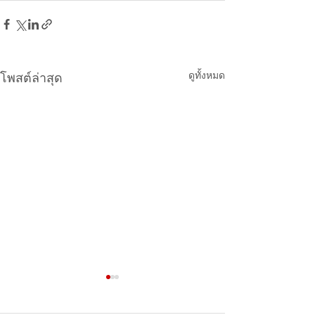
ดูทั้งหมด
โพสต์ล่าสุด
ร้านกาแฟ ชานมจีน ร้าน
โอนเงิน รับเงินจ
ไหนคนพูดถึงเยอะในโซเชีย
ยังไง