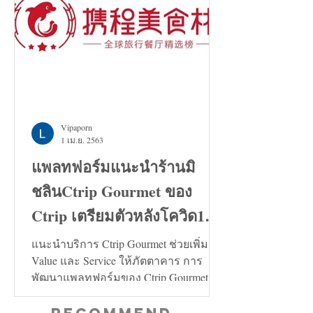
Vipaporn
1 เม.ย. 2563
แพลทฟอร์มแนะนำร้านมิ
ชลินCtrip Gourmet ของ
Ctrip เตรียมตัวหลังโควิด19
คลี่คลาย
แนะนำบริการ Ctrip Gourmet ช่วยเพิ่ม
Value และ Service ให้ภัตตาคาร การ
พัฒนาแพลทฟอร์มของ Ctrip Gourmet จะ
ช่วยเพิ่มทั้งในด้าน Value และ...
Recommend