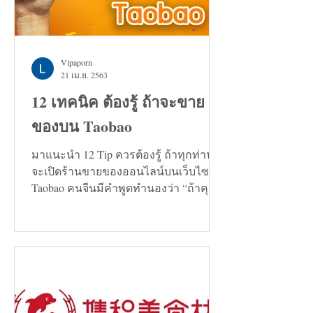
Vipaporn
21 เม.ย. 2563
12 เทคนิค ต้องรู้ ถ้าจะขาย
ของบน Taobao
มาแนะนำ 12 Tip ควรต้องรู้ ถ้าทุกท่าน
จะเปิดร้านขายของออนไลน์บนเว็บไซต์
Taobao คนจีนมีคำพูดทำนองว่า “ถ้าคุณ
กำลังมองหาทางแก้ปัญหาอะไรก็ตาม...