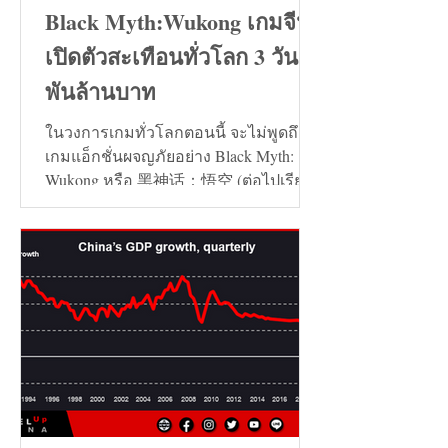
Black Myth:Wukong เกมจีน
เปิดตัวสะเทือนทั่วโลก 3 วัน 7
พันล้านบาท
ในวงการเกมทั่วโลกตอนนี้ จะไม่พูดถึง
เกมแอ็กชั่นผจญภัยอย่าง Black Myth:
Wukong หรือ 黑神话：悟空 (ต่อไปเรียก
ว่า เกมหงอคง) ไม่ได้เลย...