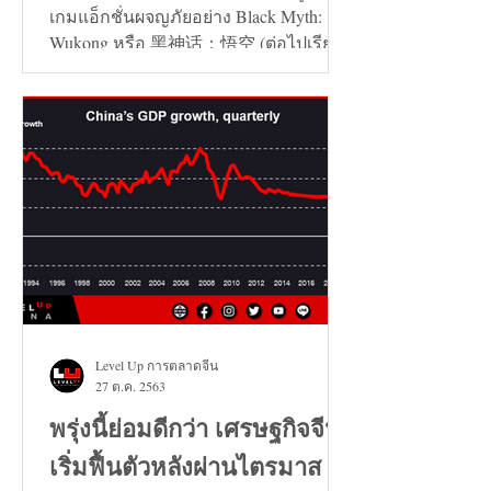
เกมแอ็กชั่นผจญภัยอย่าง Black Myth:
Wukong หรือ 黑神话：悟空 (ต่อไปเรียก
ว่า เกมหงอคง) ไม่ได้เลย...
Level Up การตลาดจีน
27 ต.ค. 2563
พรุ่งนี้ย่อมดีกว่า เศรษฐกิจจีน
เริ่มฟื้นตัวหลังผ่านไตรมาส 3