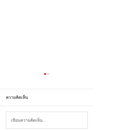
ร้านกาแฟ ชานมจีน ร้าน
โอนเงิน รับเงินจ
ไหนคนพูดถึงเยอะในโซเชีย
ยังไง
ลจีน
ความคิดเห็น
เขียนความคิดเห็น…