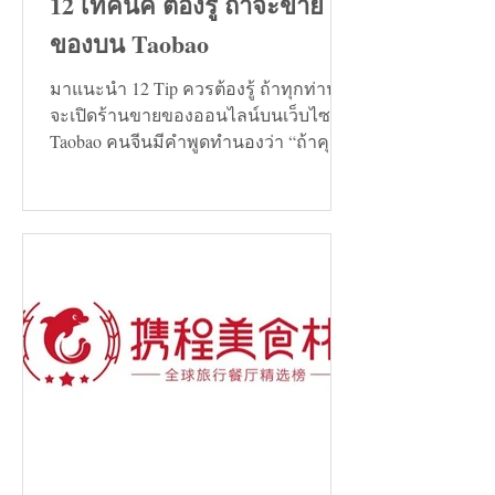
12 เทคนิค ต้องรู้ ถ้าจะขาย
ของบน Taobao
มาแนะนำ 12 Tip ควรต้องรู้ ถ้าทุกท่าน
จะเปิดร้านขายของออนไลน์บนเว็บไซต์
Taobao คนจีนมีคำพูดทำนองว่า “ถ้าคุณ
กำลังมองหาทางแก้ปัญหาอะไรก็ตาม...