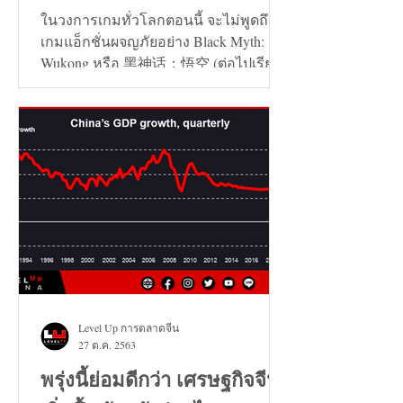
ในวงการเกมทั่วโลกตอนนี้ จะไม่พูดถึง
เกมแอ็กชั่นผจญภัยอย่าง Black Myth:
Wukong หรือ 黑神话：悟空 (ต่อไปเรียก
ว่า เกมหงอคง) ไม่ได้เลย...
Level Up การตลาดจีน
27 ต.ค. 2563
พรุ่งนี้ย่อมดีกว่า เศรษฐกิจจีน