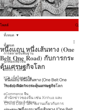
โพสต์
ทั้งหมด
ทั้งหมด
หนึ่งแถบ หนึ่งเส้นทาง (One
การตลาดจีนพื้นฐาน
Belt One Road) กับการกระ
นักท่องเที่ยวจีน
ตุ้นเศรษฐกิจโลก
Baidu & SEO
KOL เน็ตไอดอลจีน
หนึ่งแถบ หนึ่งเส้นทาง (One Belt One 
Road) กับการกระตุ้นเศรษฐกิจโลก
โซเชียลมีเดียจีน (Wechat, Weibo)
eCommerce จีน
สำนักข่าวของจีน เช่น Xinhua และ 
Wechat Pay & Alipay
China Daily ได้รายงานเกี่ยวกับการ
ประชุม "
หนึ่งแถบ หนึ่งเส้นทาง (One Belt 