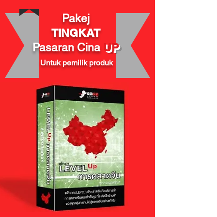
Pakej
TINGKAT
UP
Pasaran
Cina
Untuk pemilik produk