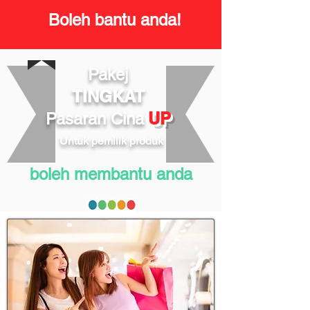
Boleh bantu anda!
Pakej
TINGKAT
UP
Pasaran
Cina
Untuk pemilik produk
boleh membantu anda