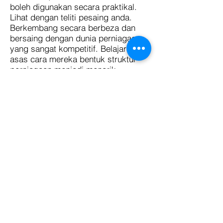
boleh digunakan secara praktikal.
Lihat dengan teliti pesaing anda.
Berkembang secara berbeza dan
bersaing dengan dunia perniagaan
yang sangat kompetitif. Belajar dari
asas cara mereka bentuk struktur
perniagaan menjadi menarik,
menarik dan menarik sehingga
pelanggan menjadi ketagih dan
kembali untuk membeli semula!
Selidiki kandungannya dengan lebih
mendalam dan ringkaskan perkara
penting. Bantu perniagaan anda
berkembang dengan pesat