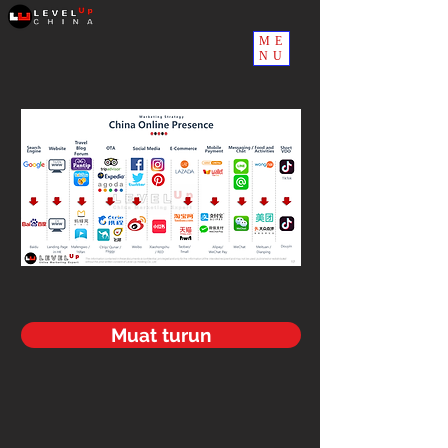
ME
NU
Muat turun