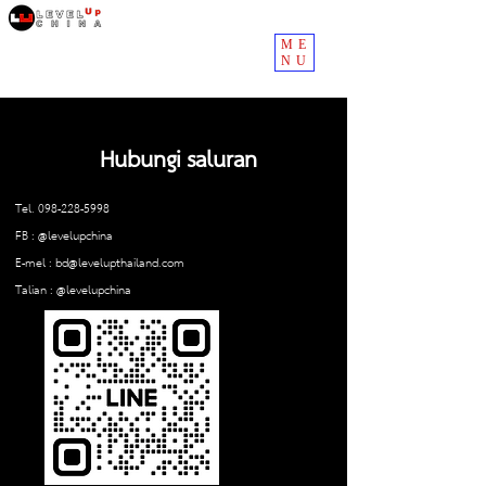
ME
NU
Hubungi saluran
Tel.
098-228-5998
FB : @levelupchina
E-mel :
bd@levelupthailand.com
Talian : @levelupchina