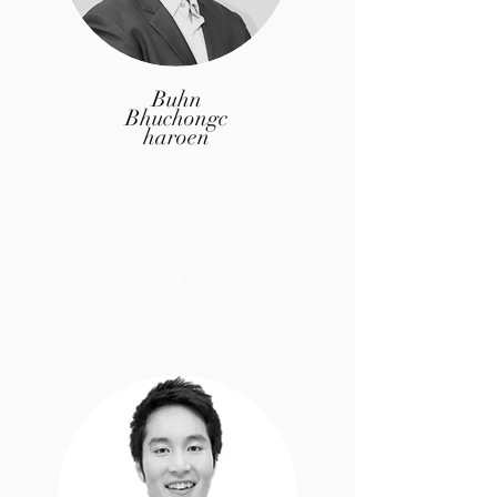
Buhn
Bhuchongc
haroen
Más de 20 años de experiencia en
consultoría especializada y de
soluciones de TI.
Consultor de marketing en comercio
electrónico e integración de pagos.
Experiencia en negocios bancarios en
soluciones bancarias centrales y
sistemas de pago para bancos locales
y bancos internacionales.