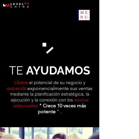
ME
NU
TE
AYUDAMOS
Libere
el potencial de su negocio y
expanda
exponencialmente
sus ventas
mediante la planificación estratégica, la
socios
ejecución y la conexión con los
adecuados
"
Crece
10
veces más
potente
"
.