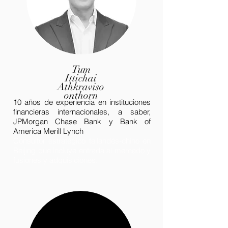
Tum
Ittichai
Athkraviso
onthorn
10 años de experiencia en instituciones
financieras internacionales, a saber,
JPMorgan Chase Bank y Bank of
America Merill Lynch
.
Consultor estratégico tailandés-chino en
Beijing que incluye entrada al mercado y
fusiones y adquisiciones.