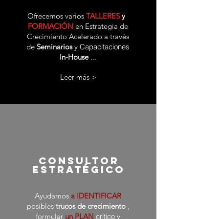
Ofrecemos varios
TALLERES
y
FORMACIÓN
en Estrategia de
Crecimiento Acelerado a través
de
Seminarios
y
Capacitaciones
In-House
...
Leer más >
consultor
estratégico
Ayudamos
a IDENTIFICAR
posibles
trucos de crecimiento
,
formular
un PLAN
crítico
y