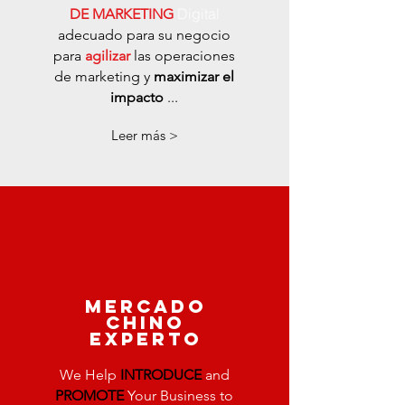
Digital
DE MARKETING
adecuado para su negocio
para
agilizar
las operaciones
de marketing y
maximizar el
impacto
...
Leer más >
mercado
chino
experto
We Help
INTRODUCE
and
PROMOTE
Your Business to