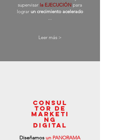
supervisar
la EJECUCIÓN
para
lograr
un crecimiento acelerado
...
Leer más >
Consul
tor de
marketi
ng
digital
Diseñamos
un PANORAMA